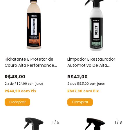
Hidratante E Protetor de
Limpador E Restaurador
Couro Alta Performance
Automotivo De Alta
Vonixx Hidracouro 500ml
Performance Delet Vonixx
R$48,00
R$42,00
Proteção UV Evita
500ml Para Borrachas e
Desbotamento e
Pneus
2
x
de
R$24,00
sem juros
2
x
de
R$21,00
sem juros
Ressecamento
R$43,20
com
Pix
R$37,80
com
Pix
1
/
5
1
/
8