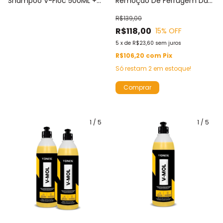
Shampoo V-Floc 500ML +
Remoção De Ferrugem Das
Pulverizador Foam Speed
Rodas + SHINY Renovação
R$139,00
Clean Kers + Luva De
Proteção Brilho Pneus +
R$118,00
15
% OFF
Microfibra
Aplicador Pretinho
5
x
de
R$23,60
sem juros
R$106,20
com
Pix
Só restam
2
em estoque!
1
/
5
1
/
5