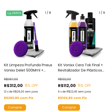
1
/
8
1
/
9
GRÁTIS
Kit Limpeza Profunda Pneus
Kit Vonixx Cera Tok Final +
Vonixx Delet 500Mml +
Revitalizador De Plásticos
Aplicador De Espuma +
Restaurax E Pneu Pretinho
R$367,00
R$132,00
Toalha Microfibra + Pincel
Vintex + Aplicador Espuma +
R$312,00
R$112,00
15
% OFF
15
% OFF
Microfibra
12
x
de
R$26,00
sem juros
5
x
de
R$22,40
sem juros
R$280,80
com
Pix
R$100,80
com
Pix