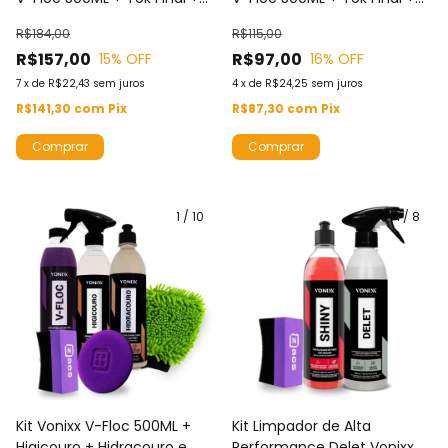
Shiny e Aplicador Pretinho +
Pneu Pretinho e Aplicador
R$184,00
R$115,00
2 Microfibra + Luva De
Pretinho Zacs e Luva De
R$157,00
R$97,00
15
% OFF
16
% OFF
Microfibra
Microfibra
7
x
de
R$22,43
sem juros
4
x
de
R$24,25
sem juros
R$141,30
com
Pix
R$87,30
com
Pix
1
/
10
1
/
8
Kit Vonixx V-Floc 500ML +
Kit Limpador de Alta
Higicouro + Hidracouro e
Performance Delet Vonixx