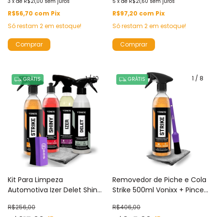
3
x
de
R$21,00
sem juros
5
x
de
R$21,60
sem juros
R$56,70
com
Pix
R$97,20
com
Pix
Só restam
2
em estoque!
Só restam
2
em estoque!
1
/
10
1
/
8
GRÁTIS
GRÁTIS
Kit Para Limpeza
Removedor de Piche e Cola
Automotiva Izer Delet Shiny
Strike 500ml Vonixx + Pincel
Striker Produtos Vonixx +
Para Detalhamento N°14
R$256,00
R$406,00
Aplicador de Pretinho e
Zacs e Toalha de Microfibra