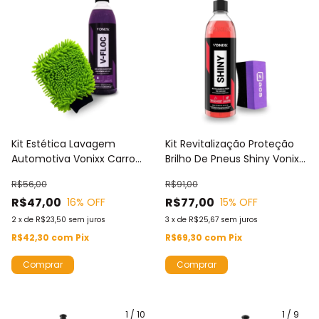
Kit Estética Lavagem
Kit Revitalização Proteção
Automotiva Vonixx Carro
Brilho De Pneus Shiny Vonixx
Moto Shampoo V-Floc
500ML + Aplicador Pretinho
R$56,00
R$91,00
500ml e Luva De Microfibra
Zacs
R$47,00
R$77,00
16
% OFF
15
% OFF
2
x
de
R$23,50
sem juros
3
x
de
R$25,67
sem juros
R$42,30
com
Pix
R$69,30
com
Pix
1
/
10
1
/
9