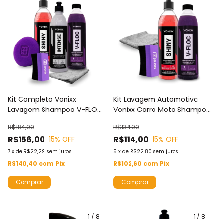
Kit Completo Vonixx
Kit Lavagem Automotiva
Lavagem Shampoo V-FLOC
Vonixx Carro Moto Shampoo
+ Shiny + Apl Pretinho +
V-Floc 500ml + Renovador
R$184,00
R$134,00
Intense + Apl Espuma +
Pneus SHINY + Apl Pretinho +
R$156,00
R$114,00
15
% OFF
15
% OFF
Microfibra
Toalha Microfibra
7
x
de
R$22,29
sem juros
5
x
de
R$22,80
sem juros
R$140,40
com
Pix
R$102,60
com
Pix
1
/
8
1
/
8