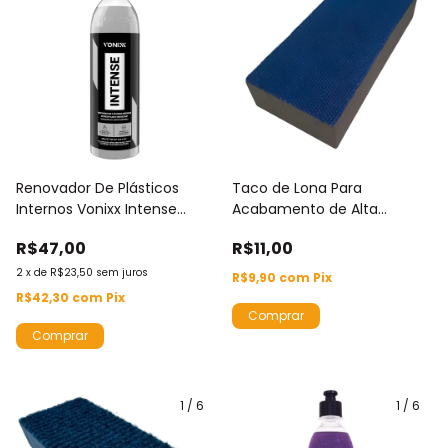
Renovador De Plásticos
Taco de Lona Para
Internos Vonixx Intense
Acabamento de Alta
500ml Proteção UV Evita
Eficiência para Vidros Vonixx
R$47,00
R$11,00
Ressecamento Rachaduras
Desbotamento
2
x
de
R$23,50
sem juros
R$9,90
com
Pix
R$42,30
com
Pix
1
/
6
1
/
6