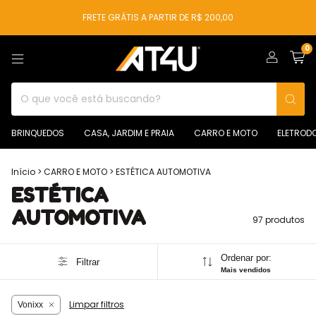
FRETE GRÁTIS A PARTIR DE R$ 200,00
0
BRINQUEDOS
CASA, JARDIM E PRAIA
CARRO E MOTO
ELETROD
Início
>
CARRO E MOTO
>
ESTÉTICA AUTOMOTIVA
ESTÉTICA
AUTOMOTIVA
97 produtos
Ordenar por:
Filtrar
Mais vendidos
Limpar filtros
Vonixx