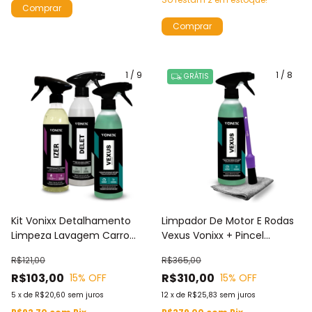
1
/
9
1
/
8
GRÁTIS
Kit Vonixx Detalhamento
Limpador De Motor E Rodas
Limpeza Lavagem Carro
Vexus Vonixx + Pincel
VEXUS 500ml Motores E
Externo Numero14 Zacs +
R$121,00
R$365,00
Rodas + IZER Ferrugem +
Toalha de Microfibra
R$103,00
R$310,00
15
% OFF
15
% OFF
DELET Pneus e Borrachas
5
x
de
R$20,60
sem juros
12
x
de
R$25,83
sem juros