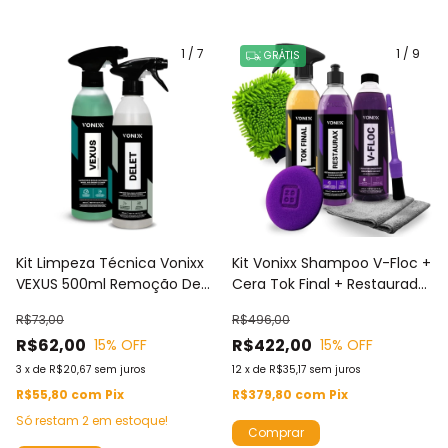
1
/
7
1
/
9
GRÁTIS
Kit Limpeza Técnica Vonixx
Kit Vonixx Shampoo V-Floc +
VEXUS 500ml Remoção De
Cera Tok Final + Restaurador
Sujeira Pesada + DELET
Plásticos Restaurax + 2
R$73,00
R$496,00
500ml Limpador Multiuso
Toalhas + Luva + Apl
R$62,00
R$422,00
15
% OFF
15
% OFF
Espuma + Pincel
3
x
de
R$20,67
sem juros
12
x
de
R$35,17
sem juros
R$55,80
com
Pix
R$379,80
com
Pix
Só restam
2
em estoque!