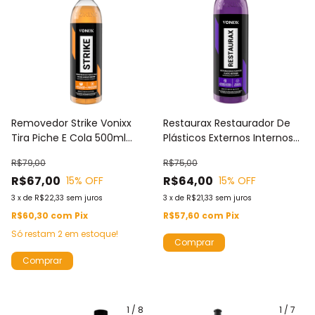
Removedor Strike Vonixx
Restaurax Restaurador De
Tira Piche E Cola 500ml
Plásticos Externos Internos
Vonixx
Vonixx
R$79,00
R$75,00
R$67,00
R$64,00
15
% OFF
15
% OFF
3
x
de
R$22,33
sem juros
3
x
de
R$21,33
sem juros
R$60,30
com
Pix
R$57,60
com
Pix
Só restam
2
em estoque!
1
/
8
1
/
7