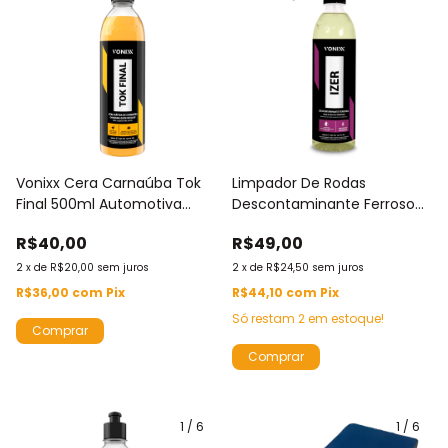
Vonixx Cera Carnaúba Tok
Limpador De Rodas
Final 500ml Automotiva
Descontaminante Ferroso
Brilho Intenso E Proteção
Alta Performance Vonixx Izer
R$40,00
R$49,00
Eficaz
500ml Remove Ferrugem
2
x
de
R$20,00
sem juros
2
x
de
R$24,50
sem juros
R$36,00
com
Pix
R$44,10
com
Pix
Só restam
2
em estoque!
1
/
6
1
/
6