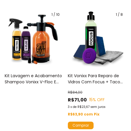
1
/
10
1
/
8
Kit Lavagem e Acabamento
Kit Vonixx Para Reparo de
Shampoo Vonixx V-Floc E
Vidros Com Focus + Taco
Cera Carnaúba Tok Final
Carpete + Taco Lona + Pano
R$84,00
500ml + Pulverizador Foam
Microfibra + Aplicador de
R$71,00
15
% OFF
Speed Clean Kers
Espuma
3
x
de
R$23,67
sem juros
R$63,90
com
Pix