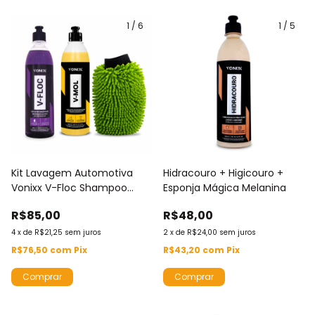
1
/
6
1
/
5
Kit Lavagem Automotiva
Hidracouro + Higicouro +
Vonixx V-Floc Shampoo
Esponja Mágica Melanina
Neutro + V-Mol
R$85,00
R$48,00
Desincrustante + Luva
Chenille - 500ml
4
x
de
R$21,25
sem juros
2
x
de
R$24,00
sem juros
R$76,50
com
Pix
R$43,20
com
Pix