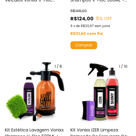
Veículos Vonixx V-Floc
Shampoo V-Floc 500ML +
500ML + Luva Microfibra +
Renovador Pneus Shiny e
R$146,00
Kers Speed Clean + Pincel
Luva Microfibra + Aplicador
R$124,00
15
% OFF
Zacs + 2 Microfibras
Pretinho Zacs
6
x
de
R$20,67
sem juros
R$111,60
com
Pix
1
/
8
1
/
10
Kit Estética Lavagem Vonixx
Kit Vonixx IZER Limpeza