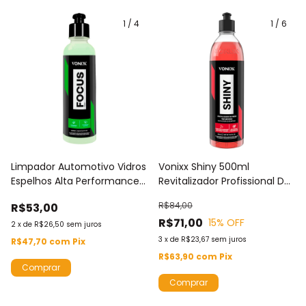
1
/
4
1
/
6
Limpador Automotivo Vidros
Vonixx Shiny 500ml
Espelhos Alta Performance
Revitalizador Profissional De
Vonixx Focus 240ml Remove
Pneus Brilho Proteção
R$84,00
R$53,00
Manchas Marcas D'água
Previne Ressecamento
R$71,00
15
% OFF
Chuva Ácida
2
x
de
R$26,50
sem juros
3
x
de
R$23,67
sem juros
R$47,70
com
Pix
R$63,90
com
Pix