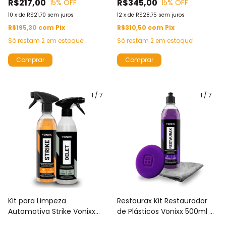
R$217,00
R$345,00
15
% OFF
15
% OFF
Toalha de Microfibra
10
x
de
R$21,70
sem juros
12
x
de
R$28,75
sem juros
R$195,30
com
Pix
R$310,50
com
Pix
Só restam
2
em estoque!
Só restam
2
em estoque!
1
/
7
1
/
7
Kit para Limpeza
Restaurax Kit Restaurador
Automotiva Strike Vonixx
de Plásticos Vonixx 500ml +
500ml Remove Piche e Cola
Aplicador + Microfibra