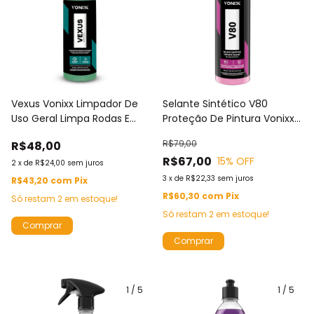
Vexus Vonixx Limpador De
Selante Sintético V80
Uso Geral Limpa Rodas E
Proteção De Pintura Vonixx
Motor 500ml
500ml
R$79,00
R$48,00
R$67,00
15
% OFF
2
x
de
R$24,00
sem juros
3
x
de
R$22,33
sem juros
R$43,20
com
Pix
R$60,30
com
Pix
Só restam
2
em estoque!
Só restam
2
em estoque!
1
/
5
1
/
5