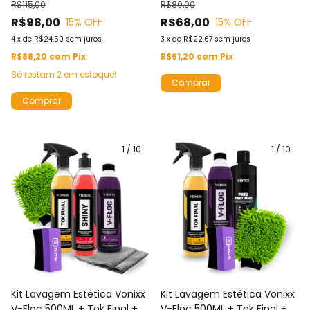
R$115,00
R$80,00
+ Delet Vonixx 500ml
R$98,00
R$68,00
15
% OFF
15
% OFF
Limpador de Pneus e
Borrachas
4
x
de
R$24,50
sem juros
3
x
de
R$22,67
sem juros
R$88,20
com
Pix
R$61,20
com
Pix
Só restam
2
em estoque!
1
/
10
1
/
10
Kit Lavagem Estética Vonixx
Kit Lavagem Estética Vonixx
V-Floc 500ML + Tok Final +
V-Floc 500ML + Tok Final +