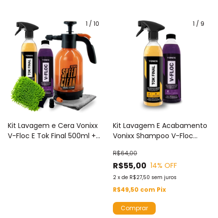
1
/
10
1
/
9
Kit Lavagem e Cera Vonixx
Kit Lavagem E Acabamento
V-Floc E Tok Final 500ml +
Vonixx Shampoo V-Floc
Pulverizador Foam Speed
500ml E Cera Carnaúba Tok
R$64,00
Clean Kers + Luva E Toalha
Final 500ml
R$55,00
14
% OFF
Em Microfibra
2
x
de
R$27,50
sem juros
R$49,50
com
Pix