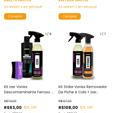
R$92,70
com
Pix
R$279,00
com
Pix
Só restam
2
em estoque!
Só restam
2
em estoque!
1
/
8
1
/
7
Kit Izer Vonixx
Kit Strike Vonixx Removedor
Descontaminante Ferroso +
De Piche e Cola + Izer
Pneu Pretinho Vintex e
Descontaminante Ferroso
R$74,00
R$127,00
Aplicador Pretinho Selante
Vonixx
R$63,00
R$108,00
15
% OFF
15
% OFF