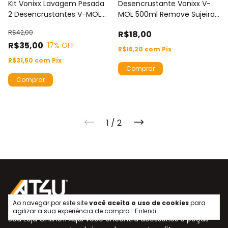
Kit Vonixx Lavagem Pesada
Desencrustante Vonixx V-
2 Desencrustantes V-MOL
MOL 500ml Remove Sujeira
500ml Cada
Profunda Como Barro E Óleo
R$42,00
R$18,00
R$35,00
17
% OFF
R$16,20
com
Pix
R$31,50
com
Pix
1
/
2
Ao navegar por este site
você aceita o uso de cookies
para
agilizar a sua experiência de compra.
Entendi
Sua Loja Online!! Aqui você encontra acessórios e peças