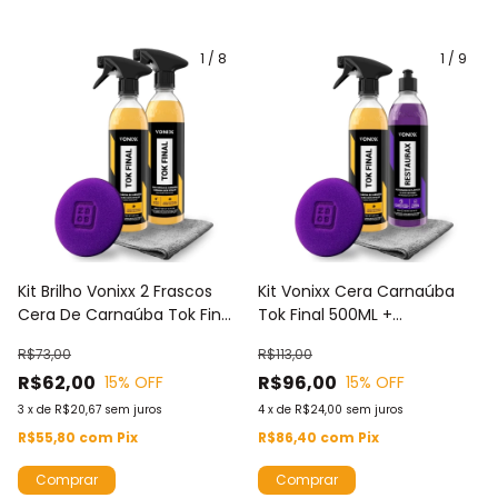
1
/
8
1
/
9
Kit Brilho Vonixx 2 Frascos
Kit Vonixx Cera Carnaúba
Cera De Carnaúba Tok Final
Tok Final 500ML +
500ML + Aplicador De
Revitalizador Plásticos
R$73,00
R$113,00
Espuma + Toalha De
Restaurax E Aplicador
R$62,00
R$96,00
15
% OFF
15
% OFF
Microfibra
Espuma + Toalha Microfibra
3
x
de
R$20,67
sem juros
4
x
de
R$24,00
sem juros
R$55,80
com
Pix
R$86,40
com
Pix