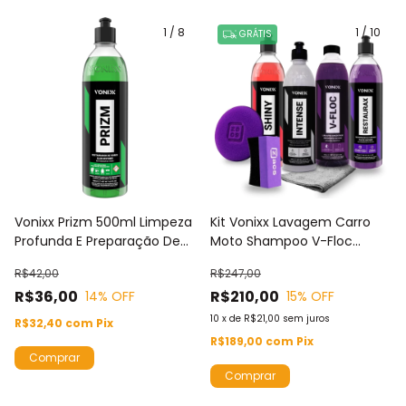
1
/
8
1
/
10
GRÁTIS
Vonixx Prizm 500ml Limpeza
Kit Vonixx Lavagem Carro
Profunda E Preparação De
Moto Shampoo V-Floc
Vidros Automotivos Remove
Renovadores Plásticos
R$42,00
R$247,00
Marcas De Chuva Ácida
Intense E Restaurax
R$36,00
R$210,00
14
% OFF
15
% OFF
Renovador Pneus Shiny
Aplicadores
10
x
de
R$21,00
sem juros
R$32,40
com
Pix
R$189,00
com
Pix