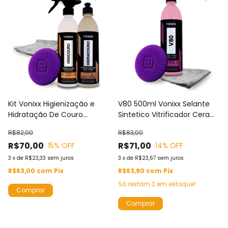
Kit Vonixx Higienização e
V80 500ml Vonixx Selante
Hidratação De Couro
Sintetico Vitrificador Cera
Higicouro 500ml +
Protetora Limpadora
R$82,00
R$83,00
Hidracouro 500ml + Toalha
Protecao de Pintura
R$70,00
R$71,00
15
% OFF
14
% OFF
Microfibra + Aplicador
Automotiva e Protege
Espuma
3
x
de
R$23,33
sem juros
3
x
de
R$23,67
sem juros
R$63,00
com
Pix
R$63,90
com
Pix
Só restam
2
em estoque!