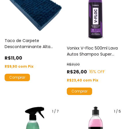
Taco de Carpete
Descontaminante Alta
Vonixx V-Floc 500ml Lava
Eficiencia Vidros Vonixx
Autos Shampoo Super
R$11,00
Concentrado Alta
R$31,00
Performance Sem Riscos
R$9,90
com
Pix
R$26,00
16
% OFF
R$23,40
com
Pix
1
/
7
1
/
5