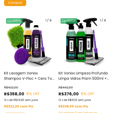
1
/
9
1
/
9
GRÁTIS
GRÁTIS
Kit Lavagem Vonixx
Kit Vonixx Limpeza Profunda
Shampoo V-Floc + Cera Tok
Limpa Vidros Prizm 500ml +
Final + 2 Toalhas Microfibra
Vexus Motores E Rodas +
R$422,00
R$442,00
+ Aplicador Espuma + Luva
Delet Pneus e Borrachas +
R$358,00
R$376,00
15
% OFF
15
% OFF
Microfibra + Pincel
Pincel + Toalha
12
x
de
R$29,83
sem juros
12
x
de
R$31,33
sem juros
R$322,20
com
Pix
R$338,40
com
Pix
Só restam
2
em estoque!