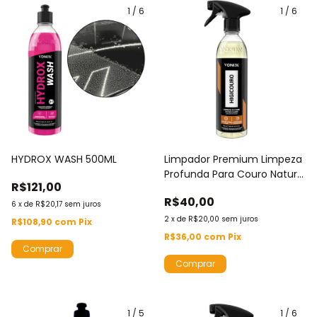
1
/
6
1
/
6
HYDROX WASH 500ML
Limpador Premium Limpeza
Profunda Para Couro Natural
R$121,00
E Sintético Vonixx Higicouro
R$40,00
500ML
6
x
de
R$20,17
sem juros
2
x
de
R$20,00
sem juros
R$108,90
com
Pix
R$36,00
com
Pix
1
/
5
1
/
6