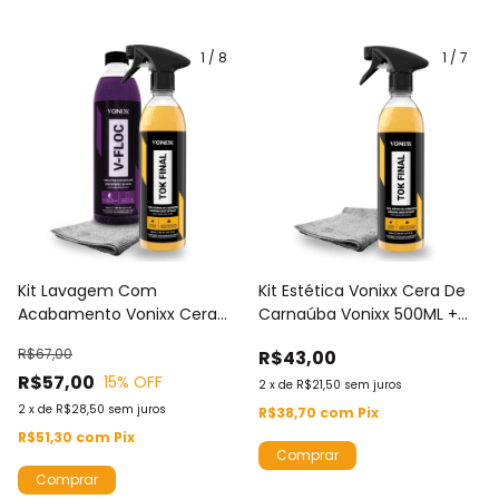
1
/
8
1
/
7
Kit Lavagem Com
Kit Estética Vonixx Cera De
Acabamento Vonixx Cera
Carnaúba Vonixx 500ML +
Carnaúba Tok Final 500ML +
Toalha De Microfibra
R$67,00
R$43,00
Shampoo V-Floc + Toalha
R$57,00
15
% OFF
De Microfibra
2
x
de
R$21,50
sem juros
2
x
de
R$28,50
sem juros
R$38,70
com
Pix
R$51,30
com
Pix