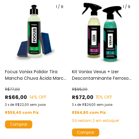
1
/
9
1
/
9
Focus Vonixx Polidor Tira
Kit Vonixx Vexus + Izer
Mancha Chuva Ácida Marca
Descontaminante Ferroso
Água Taco Lona e Taco
500ml Para Limpeza
R$77,00
R$85,00
Carpete
Técnica de Motores E Rodas
R$66,00
R$72,00
14
% OFF
15
% OFF
3
x
de
R$22,00
sem juros
3
x
de
R$24,00
sem juros
R$59,40
com
Pix
R$64,80
com
Pix
Só restam
2
em estoque!