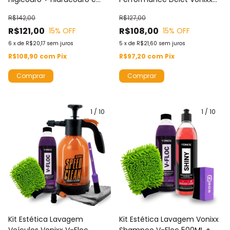
Zacs Aplicador Pretinho +
500ML + Shiny Vonixx Brilho
R$142,00
R$127,00
Aplicador Espuma e Luva De
Instantâneo + Aplicador
R$121,00
R$108,00
15
% OFF
15
% OFF
Microfibra
Pretinho Zacs
6
x
de
R$20,17
sem juros
5
x
de
R$21,60
sem juros
R$108,90
com
Pix
R$97,20
com
Pix
1
/
10
1
/
10
Kit Estética Lavagem
Kit Estética Lavagem Vonixx