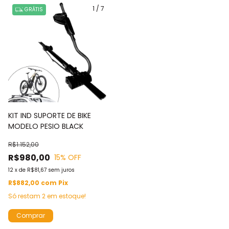
1
/
7
GRÁTIS
KIT IND SUPORTE DE BIKE
MODELO PESIO BLACK
R$1.152,00
R$980,00
15
% OFF
12
x
de
R$81,67
sem juros
R$882,00
com
Pix
Só restam
2
em estoque!