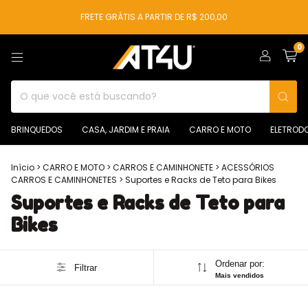
FRETE GRÁTIS A PARTIR DE R$ 200,00
0
BRINQUEDOS
CASA, JARDIM E PRAIA
CARRO E MOTO
ELETROD
Início
>
CARRO E MOTO
>
CARROS E CAMINHONETE
>
ACESSÓRIOS
CARROS E CAMINHONETES
>
Suportes e Racks de Teto para Bikes
Suportes e Racks de Teto para
Bikes
Ordenar por:
Filtrar
Mais vendidos