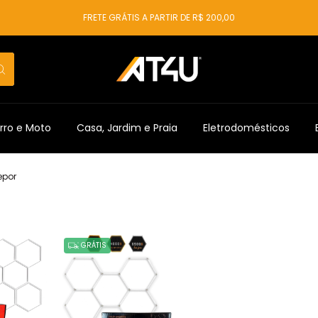
FRETE GRÁTIS A PARTIR DE R$ 200,00
rro e Moto
Casa, Jardim e Praia
Eletrodomésticos
epor
GRÁTIS