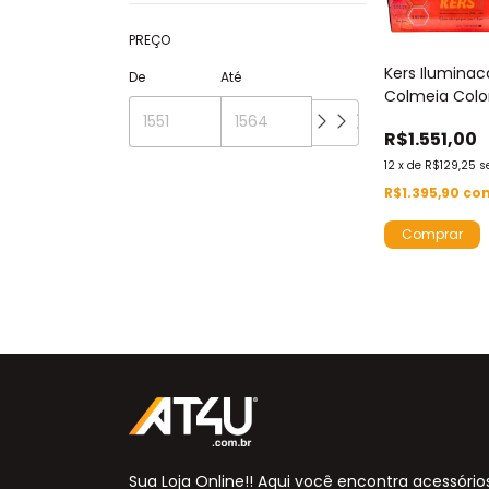
PREÇO
Kers Ilumina
De
Até
Colmeia Colo
11 Celulas Biv
R$1.551,00
Policarbonat
6500k/4000k
12
x
de
R$129,25
s
320
R$1.395,90
co
Sua Loja Online!! Aqui você encontra acessório