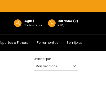
Login
/
Carrinho
(
0
)
Cadastre-se
R$0,00
Esportes e Fitness
Ferramentas
Semijoias
Ordenar por