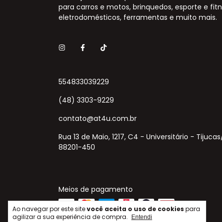
para carros e motos, brinquedos, esporte e fitn
eletrodomésticos, ferramentas e muito mais.
554833039229
(48) 3303-9229
contato@at4u.com.br
Rua 13 de Maio, 1217, C4 - Universitário - Tijuca
88201-450
Meios de pagamento
Ao navegar por este site
você aceita o uso de cookies
para
agilizar a sua experiência de compra.
Entendi