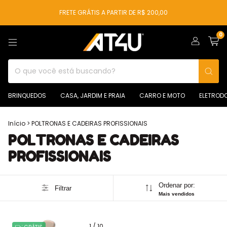
FRETE GRÁTIS A PARTIR DE R$ 200,00
0
BRINQUEDOS
CASA, JARDIM E PRAIA
CARRO E MOTO
ELETROD
Início
>
POLTRONAS E CADEIRAS PROFISSIONAIS
POLTRONAS E CADEIRAS
PROFISSIONAIS
Ordenar por:
Filtrar
Mais vendidos
1
/
10