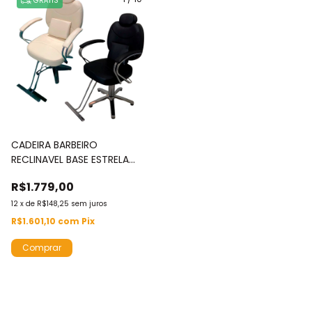
GRÁTIS
CADEIRA BARBEIRO
RECLINAVEL BASE ESTRELA
BEGE OU PRETA - IWCBBE002
R$1.779,00
12
x
de
R$148,25
sem juros
R$1.601,10
com
Pix
Comprar