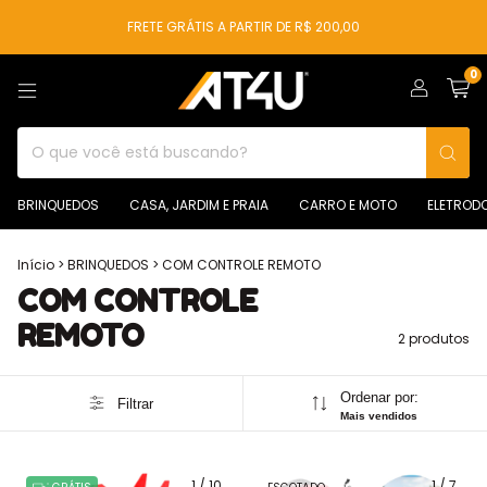
FRETE GRÁTIS A PARTIR DE R$ 200,00
0
BRINQUEDOS
CASA, JARDIM E PRAIA
CARRO E MOTO
ELETROD
Início
>
BRINQUEDOS
>
COM CONTROLE REMOTO
COM CONTROLE
REMOTO
2 produtos
Ordenar por:
Filtrar
Mais vendidos
1
/
10
1
/
7