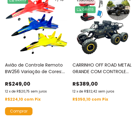
GRÁTIS
ESGOTADO
GRÁTIS
Avião de Controle Remoto
CARRINHO OFF ROAD METAL
BW256 Variação de Cores:
GRANDE COM CONTROLE
Azul / Vermelho / Amarelo
REMOTO 3 EIXOS ESCALA 1:10
R$249,00
R$389,00
- BW358
12
x
de
R$20,75
sem juros
12
x
de
R$32,42
sem juros
R$224,10
com
Pix
R$350,10
com
Pix
Comprar