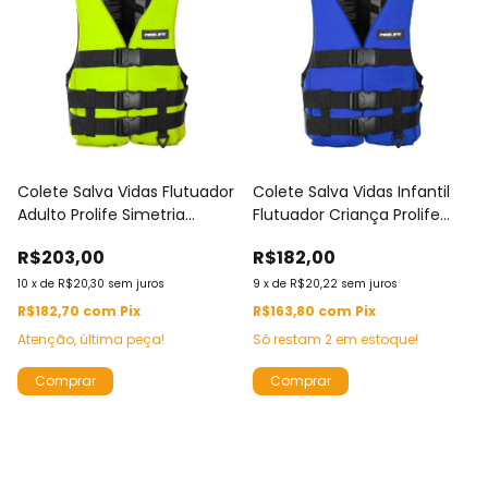
Colete Salva Vidas Flutuador
Colete Salva Vidas Infantil
Adulto Prolife Simetria
Flutuador Criança Prolife
Caiaque SUP Pesca Náutico
Simetria Piscina Praia
R$203,00
R$182,00
até 150kg
Caiaque até 50kg
10
x
de
R$20,30
sem juros
9
x
de
R$20,22
sem juros
R$182,70
com
Pix
R$163,80
com
Pix
Atenção, última peça!
Só restam
2
em estoque!
Comprar
Comprar