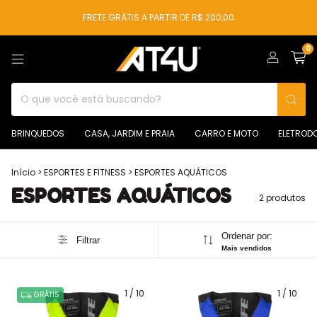
FRETE GRÁTIS A PARTIR DE R$ 200,00
0
BRINQUEDOS
CASA, JARDIM E PRAIA
CARRO E MOTO
ELETROD
Início
>
ESPORTES E FITNESS
>
ESPORTES AQUÁTICOS
ESPORTES AQUÁTICOS
2 produtos
Ordenar por:
Filtrar
Mais vendidos
1
/
10
1
/
10
GRÁTIS