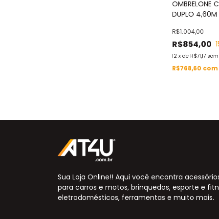
OMBRELONE C
DUPLO 4,60M
IWOBCD460P
R$1.004,00
R$854,00
1
12
x
de
R$71,17
sem 
R$768,60
com
Sua Loja Online!! Aqui você encontra acessório
para carros e motos, brinquedos, esporte e fitn
eletrodomésticos, ferramentas e muito mais.