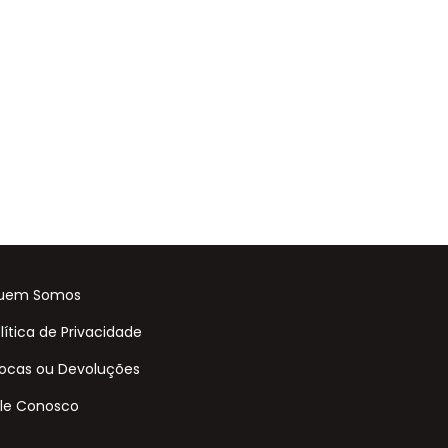
uem Somos
lítica de Privacidade
ocas ou Devoluções
le Conosco