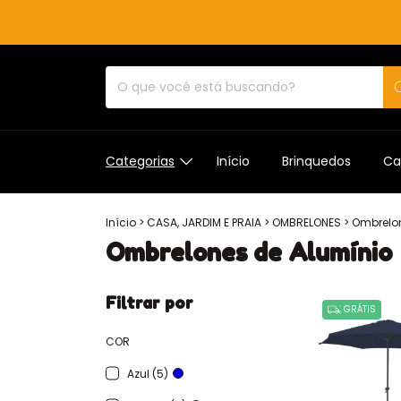
Categorias
Início
Brinquedos
Ca
Início
>
CASA, JARDIM E PRAIA
>
OMBRELONES
>
Ombrelon
Ombrelones de Alumínio
Filtrar por
GRÁTIS
COR
Azul (5)