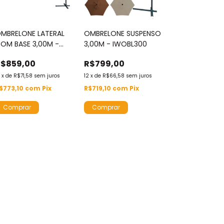
MBRELONE LATERAL
OMBRELONE SUSPENSO
OM BASE 3,00M -
3,00M - IWOBL300
WOBLB300
R$859,00
R$799,00
2
x
de
R$71,58
sem juros
12
x
de
R$66,58
sem juros
$773,10
com
Pix
R$719,10
com
Pix
Comprar
Comprar