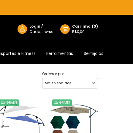
Login
/
Carrinho
(
0
)
Cadastre-se
R$0,00
Esportes e Fitness
Ferramentas
Semijoias
Ordenar por
GRÁTIS
GRÁTIS