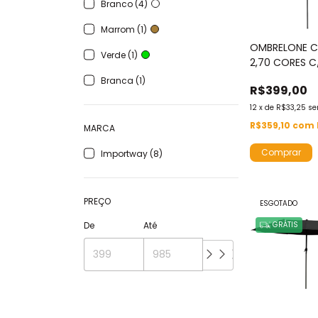
Branco (4)
Marrom (1)
OMBRELONE C
Verde (1)
2,70 CORES C
IWOBCC270
Branca (1)
R$399,00
12
x
de
R$33,25
se
R$359,10
com
MARCA
Comprar
Importway (8)
PREÇO
ESGOTADO
GRÁTIS
De
Até