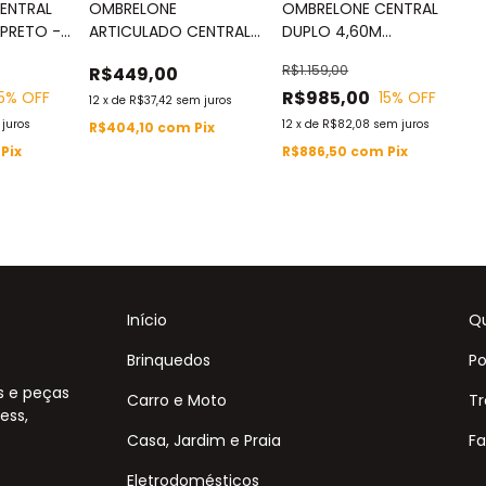
ENTRAL
OMBRELONE
OMBRELONE CENTRAL
 PRETO -
ARTICULADO CENTRAL
DUPLO 4,60M
T
2,70M BRANCO C/
TERRACOTA -
R$1.159,00
R$449,00
CAPA -
IWOBCD460TE
R$985,00
5
% OFF
15
% OFF
IWOBCAC270BR
12
x
de
R$37,42
sem juros
juros
12
x
de
R$82,08
sem juros
R$404,10
com
Pix
Pix
R$886,50
com
Pix
Início
Q
Brinquedos
Po
s e peças
Carro e Moto
Tr
ess,
Casa, Jardim e Praia
Fa
Eletrodomésticos