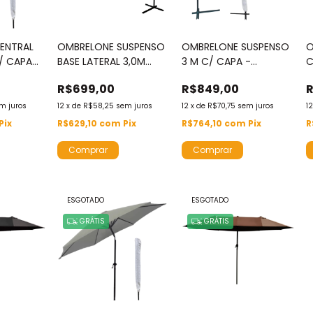
ENTRAL
OMBRELONE SUSPENSO
OMBRELONE SUSPENSO
O
/ CAPA
BASE LATERAL 3,0M
3 M C/ CAPA -
C
AZUL - IWOS300
IWOBLC300
I
R$699,00
R$849,00
m juros
12
x
de
R$58,25
sem juros
12
x
de
R$70,75
sem juros
1
Pix
R$629,10
com
Pix
R$764,10
com
Pix
R
Comprar
Comprar
ESGOTADO
ESGOTADO
GRÁTIS
GRÁTIS