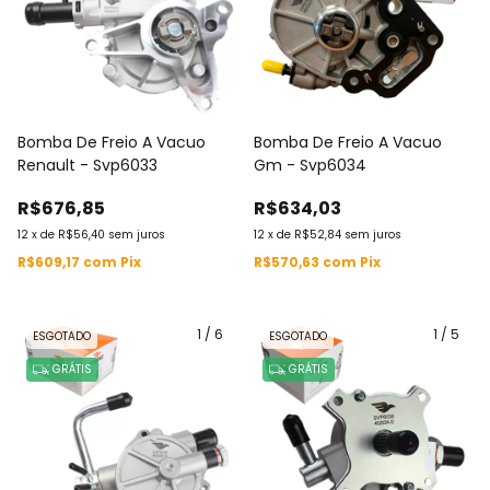
Bomba De Freio A Vacuo
Bomba De Freio A Vacuo
Renault - Svp6033
Gm - Svp6034
R$676,85
R$634,03
12
x
de
R$56,40
sem juros
12
x
de
R$52,84
sem juros
R$609,17
com
Pix
R$570,63
com
Pix
1
/
6
1
/
5
ESGOTADO
ESGOTADO
GRÁTIS
GRÁTIS