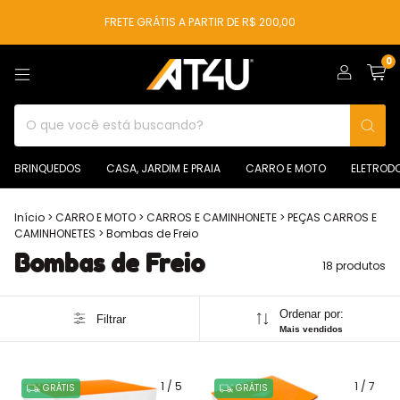
FRETE GRÁTIS A PARTIR DE R$ 200,00
0
BRINQUEDOS
CASA, JARDIM E PRAIA
CARRO E MOTO
ELETROD
Início
>
CARRO E MOTO
>
CARROS E CAMINHONETE
>
PEÇAS CARROS E
CAMINHONETES
>
Bombas de Freio
Bombas de Freio
18 produtos
Ordenar por:
Filtrar
Mais vendidos
1
/
5
1
/
7
GRÁTIS
GRÁTIS