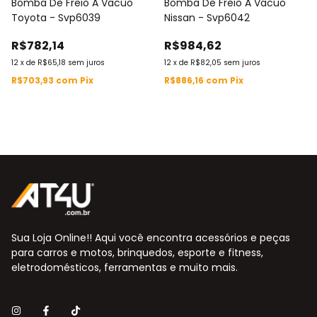
Bomba De Freio A Vacuo
Bomba De Freio A Vacuo
Toyota - Svp6039
Nissan - Svp6042
R$782,14
R$984,62
12
x
de
R$65,18
sem juros
12
x
de
R$82,05
sem juros
R$703,93
com
Pix
R$886,16
com
Pix
Sua Loja Online!! Aqui você encontra acessórios e peças
para carros e motos, brinquedos, esporte e fitness,
eletrodomésticos, ferramentas e muito mais.