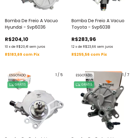
Bomba De Freio A Vacuo
Bomba De Freio A Vacuo
Hyundai - Svp6036
Toyota - Svp6038
R$204,10
R$283,96
10
x
de
R$20,41
sem juros
12
x
de
R$23,66
sem juros
R$183,69
com
Pix
R$255,56
com
Pix
1
/
5
1
/
7
ESGOTADO
ESGOTADO
GRÁTIS
GRÁTIS