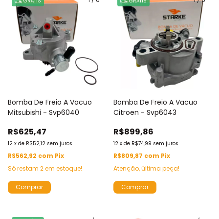
GRÁTIS
GRÁTIS
Bomba De Freio A Vacuo
Bomba De Freio A Vacuo
Mitsubishi - Svp6040
Citroen - Svp6043
R$625,47
R$899,86
12
x
de
R$52,12
sem juros
12
x
de
R$74,99
sem juros
R$562,92
com
Pix
R$809,87
com
Pix
Só restam
2
em estoque!
Atenção, última peça!