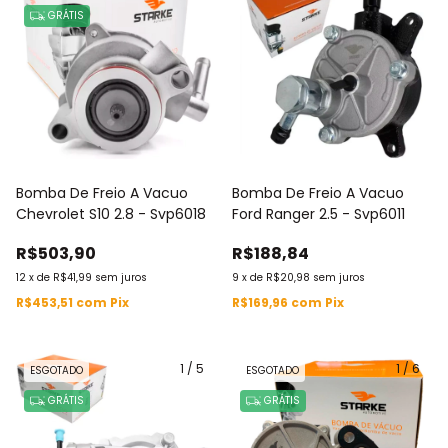
GRÁTIS
Bomba De Freio A Vacuo
Bomba De Freio A Vacuo
Chevrolet S10 2.8 - Svp6018
Ford Ranger 2.5 - Svp6011
R$503,90
R$188,84
12
x
de
R$41,99
sem juros
9
x
de
R$20,98
sem juros
R$453,51
com
Pix
R$169,96
com
Pix
1
/
5
1
/
6
ESGOTADO
ESGOTADO
GRÁTIS
GRÁTIS