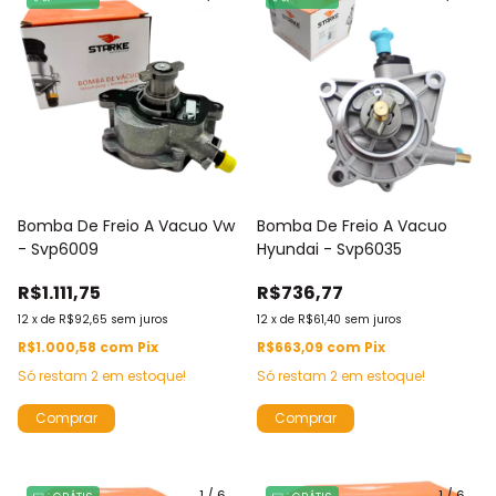
Bomba De Freio A Vacuo Vw
Bomba De Freio A Vacuo
- Svp6009
Hyundai - Svp6035
R$1.111,75
R$736,77
12
x
de
R$92,65
sem juros
12
x
de
R$61,40
sem juros
R$1.000,58
com
Pix
R$663,09
com
Pix
Só restam
2
em estoque!
Só restam
2
em estoque!
1
/
6
1
/
6