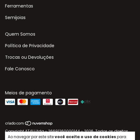
Ferramentas
Semijoias
Quem Somos
Política de Privacidade
Trocas ou Devoluções
Fale Conosco
Meios de pagamento
Copyright AT4U Ltda - 26691260000144 - 2026. Todos os direitos
reservados.
Ao navegar por este site
você aceita o uso de cookies
para