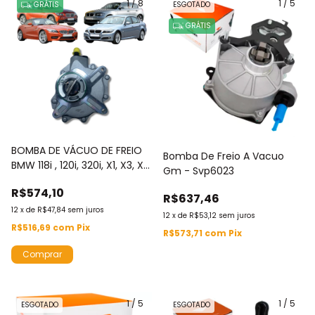
1
/
8
1
/
5
GRÁTIS
ESGOTADO
GRÁTIS
BOMBA DE VÁCUO DE FREIO
Bomba De Freio A Vacuo
BMW 118i , 120i, 320i, X1, X3, X3
Gm - Svp6023
XDrive, Z4 - SVP6001
R$574,10
R$637,46
12
x
de
R$47,84
sem juros
12
x
de
R$53,12
sem juros
R$516,69
com
Pix
R$573,71
com
Pix
1
/
5
1
/
5
ESGOTADO
ESGOTADO