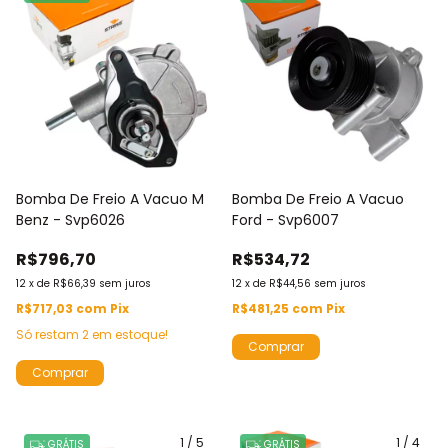
Bomba De Freio A Vacuo M
Bomba De Freio A Vacuo
Benz - Svp6026
Ford - Svp6007
R$796,70
R$534,72
12
x
de
R$66,39
sem juros
12
x
de
R$44,56
sem juros
R$717,03
com
Pix
R$481,25
com
Pix
Só restam
2
em estoque!
1
/
5
1
/
4
GRÁTIS
GRÁTIS