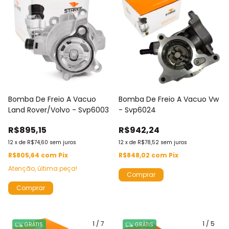
Bomba De Freio A Vacuo
Bomba De Freio A Vacuo Vw
Land Rover/Volvo - Svp6003
- Svp6024
R$895,15
R$942,24
12
x
de
R$74,60
sem juros
12
x
de
R$78,52
sem juros
R$805,64
com
Pix
R$848,02
com
Pix
Atenção, última peça!
1
/
7
1
/
5
GRÁTIS
GRÁTIS