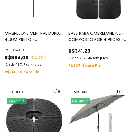
OMBRELONE CENTRAL DUPLO
BASE PARA OMBRELONE 15L -
4,60M PRETO -
COMPOSTO POR 4 PECAS -
IWOBCD460PT
IWCJ002
R$1.004,00
R$341,23
R$854,00
15
% OFF
12
x
de
R$28,44
sem juros
12
x
de
R$71,17
sem juros
R$307,11
com
Pix
R$768,60
com
Pix
1
/
8
1
/
5
ESGOTADO
ESGOTADO
GRÁTIS
GRÁTIS