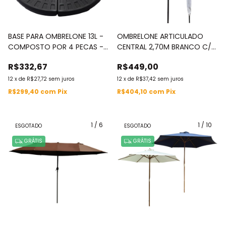
BASE PARA OMBRELONE 13L -
OMBRELONE ARTICULADO
COMPOSTO POR 4 PECAS -
CENTRAL 2,70M BRANCO C/
IWCJ001
CAPA - IWOBCAC270BR
R$332,67
R$449,00
12
x
de
R$27,72
sem juros
12
x
de
R$37,42
sem juros
R$299,40
com
Pix
R$404,10
com
Pix
1
/
6
1
/
10
ESGOTADO
ESGOTADO
GRÁTIS
GRÁTIS