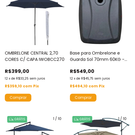
OMBRELONE CENTRAL 2,70
Base para Ombrelone e
CORES C/ CAPA IWOBCC270
Guarda Sol 70mm 60KG -
Água ou Areia Importway
R$399,00
R$549,00
Iwbo60
12
x
de
R$33,25
sem juros
12
x
de
R$45,75
sem juros
R$359,10
com
Pix
R$494,10
com
Pix
Comprar
1
/
10
1
/
10
GRÁTIS
GRÁTIS