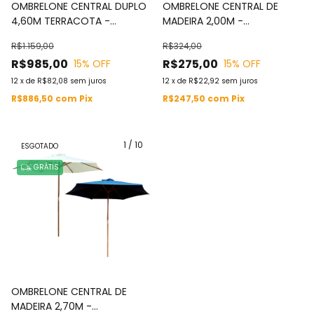
OMBRELONE CENTRAL DUPLO
OMBRELONE CENTRAL DE
4,60M TERRACOTA -
MADEIRA 2,00M -
IWOBCD460TE
IWOBCM200
R$1.159,00
R$324,00
R$985,00
R$275,00
15
% OFF
15
% OFF
12
x
de
R$82,08
sem juros
12
x
de
R$22,92
sem juros
R$886,50
com
Pix
R$247,50
com
Pix
1
/
10
ESGOTADO
GRÁTIS
OMBRELONE CENTRAL DE
MADEIRA 2,70M -