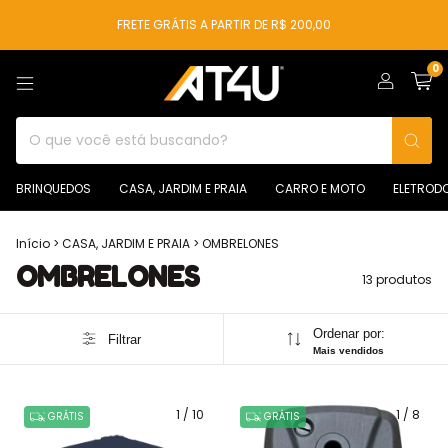
FRETE GRÁTIS A PARTIR DE R$ 200,00
0
BRINQUEDOS
CASA, JARDIM E PRAIA
CARRO E MOTO
ELETROD
Início
>
CASA, JARDIM E PRAIA
>
OMBRELONES
OMBRELONES
13 produtos
Ordenar por:
Filtrar
Mais vendidos
1
/
10
1
/
8
GRÁTIS
GRÁTIS