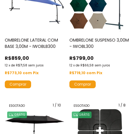
OMBRELONE LATERAL COM
OMBRELONE SUSPENSO 3,00M
BASE 3,00M - IWOBLB300
- IWOBL300
R$859,00
R$799,00
12
x
de
R$71,58
sem juros
12
x
de
R$66,58
sem juros
R$773,10
com
Pix
R$719,10
com
Pix
Comprar
Comprar
1
/
10
1
/
8
ESGOTADO
ESGOTADO
GRÁTIS
GRÁTIS