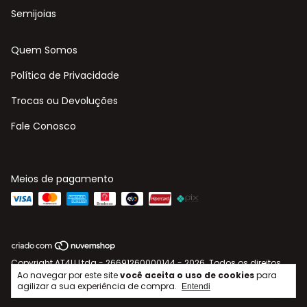
Semijoias
Quem Somos
Política de Privacidade
Trocas ou Devoluções
Fale Conosco
Meios de pagamento
Copyright AT4U Ltda - 26691260000144 - 2026. Todos os direitos
reservados.
Ao navegar por este site
você aceita o uso de cookies
para
agilizar a sua experiência de compra.
Entendi