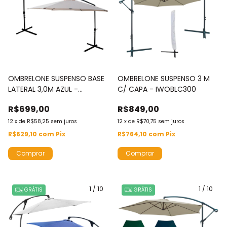
OMBRELONE SUSPENSO BASE
OMBRELONE SUSPENSO 3 M
LATERAL 3,0M AZUL -
C/ CAPA - IWOBLC300
IWOS300
R$699,00
R$849,00
12
x
de
R$58,25
sem juros
12
x
de
R$70,75
sem juros
R$629,10
com
Pix
R$764,10
com
Pix
Comprar
Comprar
1
/
10
1
/
10
GRÁTIS
GRÁTIS