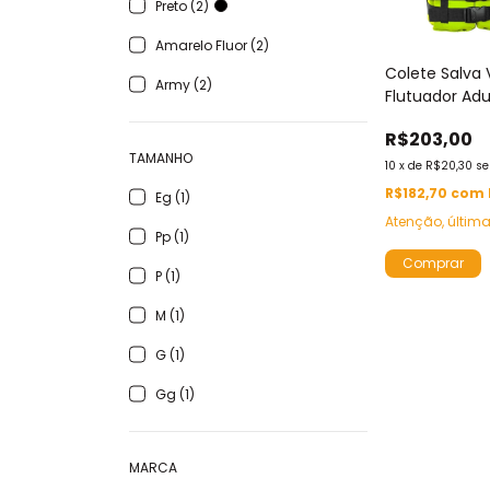
Preto (2)
Amarelo Fluor (2)
Colete Salva 
Army (2)
Flutuador Adu
Prolife Simetr
R$203,00
Caiaque SUP 
TAMANHO
Náutico até 1
10
x
de
R$20,30
se
R$182,70
com
Eg (1)
Atenção, últim
Pp (1)
Comprar
P (1)
M (1)
G (1)
Gg (1)
MARCA