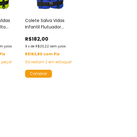
Vidas
Colete Salva Vidas
lto
Infantil Flutuador
ia
Criança Prolife
R$182,00
Pesca
Simetria Piscina Praia
50kg
Caiaque até 50kg
m juros
9
x
de
R$20,22
sem juros
Pix
R$163,80
com
Pix
a peça!
Só restam
2
em estoque!
Comprar