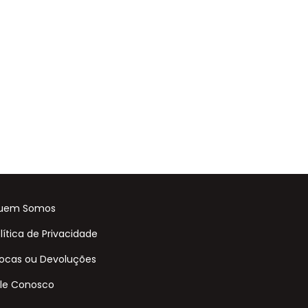
uem Somos
lítica de Privacidade
ocas ou Devoluções
le Conosco