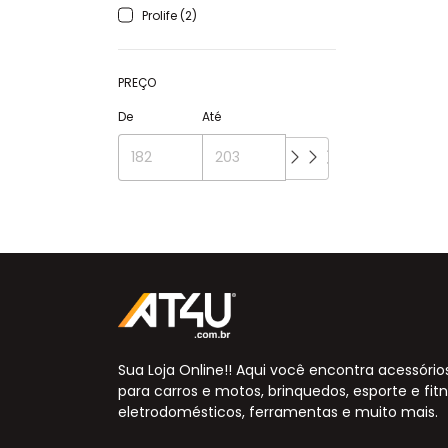
Prolife (2)
PREÇO
De
Até
Sua Loja Online!! Aqui você encontra acessório
para carros e motos, brinquedos, esporte e fitn
eletrodomésticos, ferramentas e muito mais.