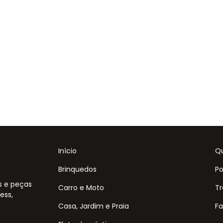
Início
Q
Brinquedos
Po
s e peças
Carro e Moto
Tr
ess,
Casa, Jardim e Praia
Fa