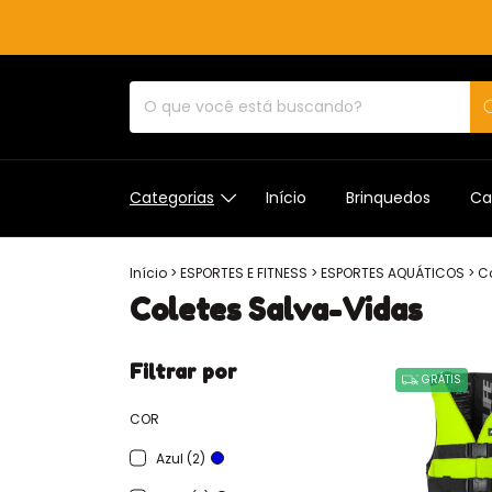
Categorias
Início
Brinquedos
Ca
Início
>
ESPORTES E FITNESS
>
ESPORTES AQUÁTICOS
>
C
Coletes Salva-Vidas
Filtrar por
GRÁTIS
COR
Azul (2)