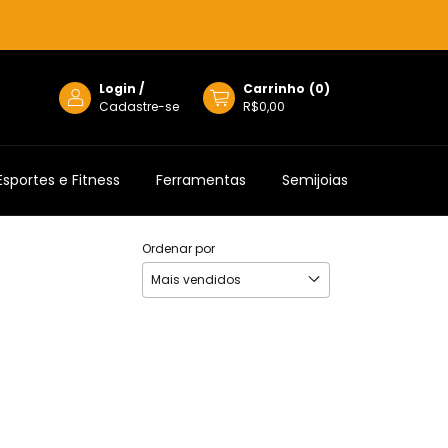
Login
/
Carrinho
(
0
)
Cadastre-se
R$0,00
Esportes e Fitness
Ferramentas
Semijoias
Ordenar por