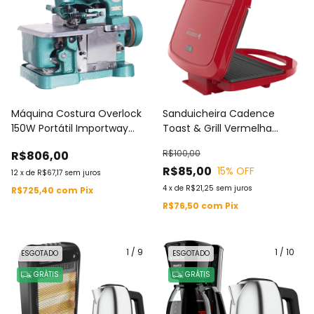
Máquina Costura Overlock
Sanduicheira Cadence
150W Portátil Importway
Toast & Grill Vermelha
127V 220V 3000ppm
SAN261 127V / 220V
R$100,00
R$806,00
INMETRO Kit Acessórios
R$85,00
15
% OFF
Acabamento IWMC
12
x
de
R$67,17
sem juros
4
x
de
R$21,25
sem juros
R$725,40
com
Pix
R$76,50
com
Pix
1
/
9
1
/
10
ESGOTADO
ESGOTADO
GRÁTIS
GRÁTIS