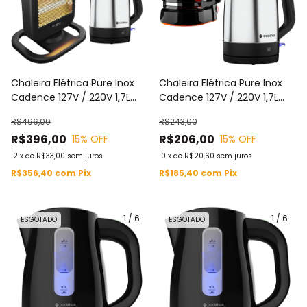
Chaleira Elétrica Pure Inox
Chaleira Elétrica Pure Inox
Cadence 127V / 220V 1,7L
Cadence 127V / 220V 1,7L
CEL810 + Aquecedor
CEL810 + Cafeteira Elétrica
R$466,00
R$243,00
Halógeno Cadence Preto
Cadence Preta 127V / 220V
R$396,00
R$206,00
15
% OFF
15
% OFF
127V / 220V AQC315 (2)
750ML CAF338
12
x
de
R$33,00
sem juros
10
x
de
R$20,60
sem juros
R$356,40
com
Pix
R$185,40
com
Pix
1
/
6
1
/
6
ESGOTADO
ESGOTADO