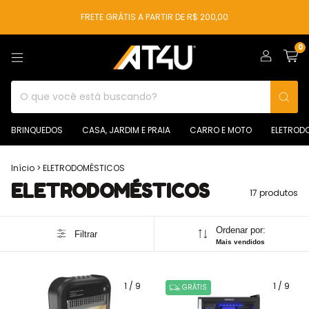
FRETE GRÁTIS A PARTIR DE R$ 200,00
0
BRINQUEDOS
CASA, JARDIM E PRAIA
CARRO E MOTO
ELETROD
Início
>
ELETRODOMÉSTICOS
ELETRODOMÉSTICOS
17 produtos
Ordenar por:
Filtrar
Mais vendidos
1
/
9
1
/
9
GRÁTIS