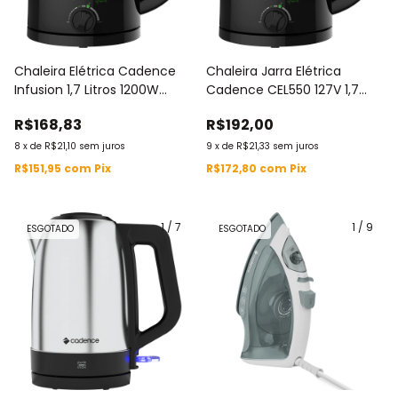
Chaleira Elétrica Cadence
Chaleira Jarra Elétrica
Infusion 1,7 Litros 1200W
Cadence CEL550 127V 1,7
Cel550 220V Com Controle
Litros
R$168,83
R$192,00
de Temperatura e Modo
Chimarrão
8
x
de
R$21,10
sem juros
9
x
de
R$21,33
sem juros
R$151,95
com
Pix
R$172,80
com
Pix
1
/
7
1
/
9
ESGOTADO
ESGOTADO