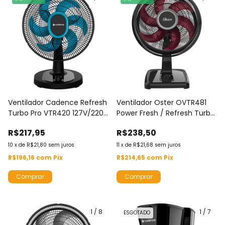
Ventilador Cadence Refresh
Ventilador Oster OVTR481
Turbo Pro VTR420 127V/220V
Power Fresh / Refresh Turbo
- 6 Pás - 140w - 3
220 V - 6 Pás - 140w - 3
R$217,95
R$238,50
Velocidades
Velocidades
10
x
de
R$21,80
sem juros
11
x
de
R$21,68
sem juros
R$196,16
com
Pix
R$214,65
com
Pix
Comprar
1
/
8
1
/
7
ESGOTADO