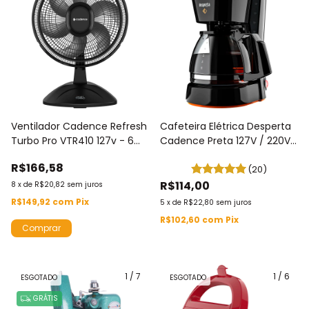
Ventilador Cadence Refresh
Cafeteira Elétrica Desperta
Turbo Pro VTR410 127v - 6
Cadence Preta 127V / 220V
Pás - 140w - 3 Velocidades
750ML CAF338
R$166,58
(20)
R$114,00
8
x
de
R$20,82
sem juros
R$149,92
com
Pix
5
x
de
R$22,80
sem juros
R$102,60
com
Pix
1
/
7
1
/
6
ESGOTADO
ESGOTADO
GRÁTIS