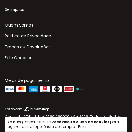
Semijoias
Quem Somos
Política de Privacidade
Trocas ou Devoluções
Fale Conosco
Meios de pagamento
Copyright AT4U Ltda - 26691260000144 - 2026. Todos os direitos
reservados.
Ao navegar por este site
você aceita o uso de cookies
para
agilizar a sua experiência de compra.
Entendi