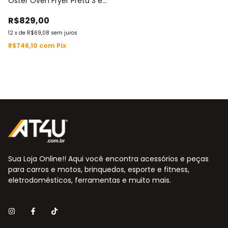
Oster Oven Fryer Preta 3 em
1 127V / 220V 12L 1800W
R$829,00
OFRT780
12
x
de
R$69,08
sem juros
R$746,10
com
Pix
Sua Loja Online!! Aqui você encontra acessórios e peças
para carros e motos, brinquedos, esporte e fitness,
eletrodomésticos, ferramentas e muito mais.