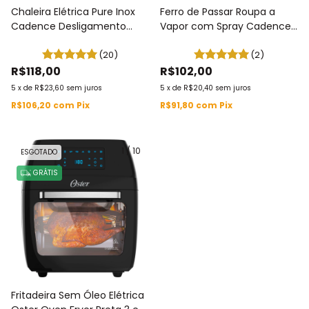
Chaleira Elétrica Pure Inox
Ferro de Passar Roupa a
Cadence Desligamento
Vapor com Spray Cadence
Automático e Tampa Enche
2 em 1 127V / 220V IRO215
Fácil 127V / 220V INOX 1,7L
(20)
(2)
CEL810
R$118,00
R$102,00
5
x
de
R$23,60
sem juros
5
x
de
R$20,40
sem juros
R$106,20
com
Pix
R$91,80
com
Pix
1
/
10
ESGOTADO
GRÁTIS
Fritadeira Sem Óleo Elétrica