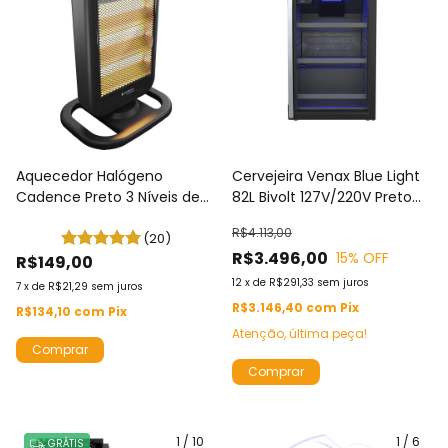
Aquecedor Halógeno
Cervejeira Venax Blue Light
Cadence Preto 3 Níveis de
82L Bivolt 127V/220V Preto
Aquecimento 127V / 220V
Fosco - EXPVBL102
R$4.113,00
AQC315
(20)
R$3.496,00
15
% OFF
R$149,00
12
x
de
R$291,33
sem juros
7
x
de
R$21,29
sem juros
R$3.146,40
com
Pix
R$134,10
com
Pix
Atenção, última peça!
Comprar
Comprar
1
/
10
1
/
6
GRÁTIS