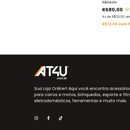
R$94,00
Padrão Oficia
R$80,00
15
4
x
de
R$20,00
se
R$72,00
com
Sua Loja Online!! Aqui você encontra acessório
para carros e motos, brinquedos, esporte e fitn
eletrodomésticos, ferramentas e muito mais.