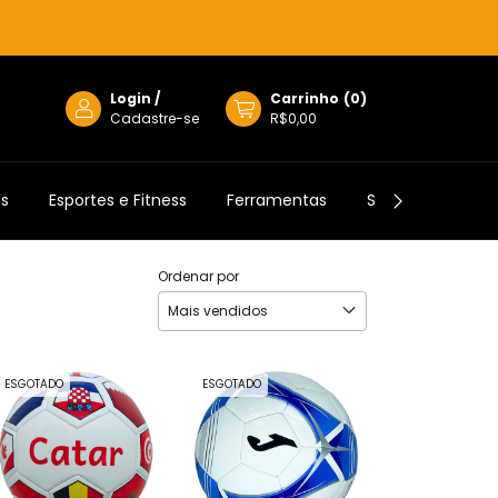
Login
/
Carrinho
(
0
)
Cadastre-se
R$0,00
os
Esportes e Fitness
Ferramentas
Semijoias
Ordenar por
ESGOTADO
ESGOTADO