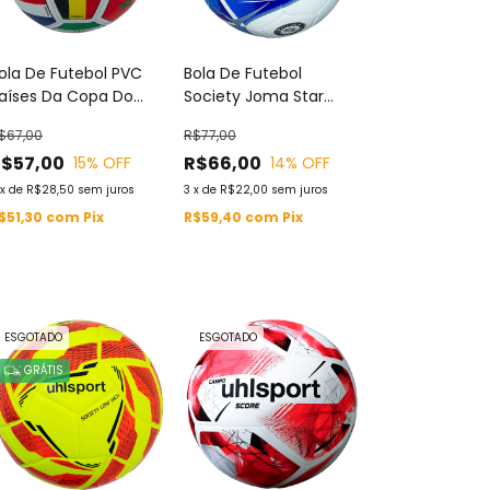
ola De Futebol PVC
Bola De Futebol
aíses Da Copa Do
Society Joma Star
undo
Tamanho 5 Branca
$67,00
R$77,00
$57,00
R$66,00
15
% OFF
14
% OFF
x
de
R$28,50
sem juros
3
x
de
R$22,00
sem juros
$51,30
com
Pix
R$59,40
com
Pix
ESGOTADO
ESGOTADO
GRÁTIS