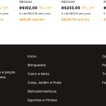
R$120,00
R$274,00
R
l
Uhlsport Match R2
Padrão Oficial
O
R$102,00
R$233,00
R
% OFF
15
% OFF
15
% OFF
m juros
5
x
de
R$20,40
sem juros
11
x
de
R$21,18
sem juros
5
Pix
R$91,80
com
Pix
R$209,70
com
Pix
R
Início
Q
Brinquedos
Po
s e peças
Carro e Moto
Tr
ess,
Casa, Jardim e Praia
Fa
Eletrodomésticos
Esportes e Fitness