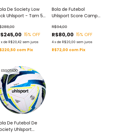
ola De Society Low
Bola de Futebol
ick Uhlsport - Tam 5 -
Uhlsport Score Campo
marelo/vermelho
Vermelha Tamanho 5
$288,00
R$94,00
Padrão Oficial
R$245,00
R$80,00
15
% OFF
15
% OFF
2
x
de
R$20,42
sem juros
4
x
de
R$20,00
sem juros
$220,50
com
Pix
R$72,00
com
Pix
ESGOTADO
ola De Futebol De
ociety Uhlsport
atch R2 Padrão