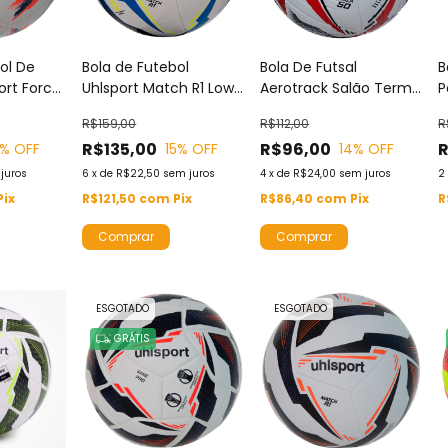
ol De
Bola de Futebol
Bola De Futsal
B
rt Force
Uhlsport Match R1 Low
Aerotrack Salão Termo
P
5 Cor
Kick Society
Colagem Oficial sub-
M
R$159,00
R$112,00
R
o Oficial
Azul/Amarela
09
R$135,00
R$96,00
R
% OFF
15
% OFF
14
% OFF
Brasileirão 2025
juros
6
x
de
R$22,50
sem juros
4
x
de
R$24,00
sem juros
2
Pix
R$121,50
com
Pix
R$86,40
com
Pix
R
ESGOTADO
ESGOTADO
GRÁTIS