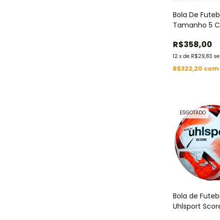
Bola De Futeb
Tamanho 5 
Uhlsport Gam
R$358,00
Estaduais Br
12
x
de
R$29,83
se
R$322,20
com
ESGOTADO
Bola de Futeb
Uhlsport Sco
Laranja Tama