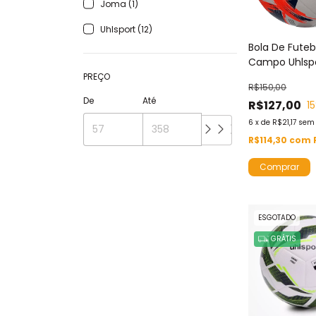
Joma (1)
Uhlsport (12)
Bola De Futeb
Campo Uhlspo
2.0 Tamanho 
PREÇO
R$150,00
Laranja Padrã
De
Até
R$127,00
15
6
x
de
R$21,17
sem 
R$114,30
com
ESGOTADO
GRÁTIS