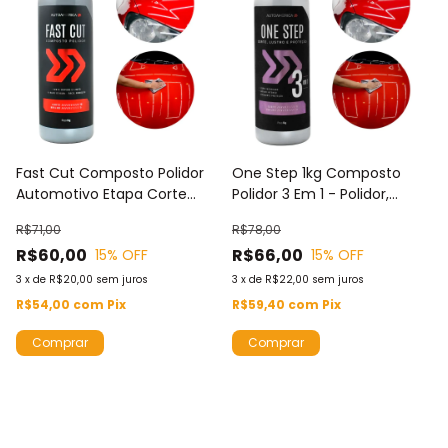
Fast Cut Composto Polidor
One Step 1kg Composto
Automotivo Etapa Corte
Polidor 3 Em 1 - Polidor,
Autoamerica 1kg
Lustrador e Protetor -
R$71,00
R$78,00
Autoamerica
R$60,00
R$66,00
15
% OFF
15
% OFF
3
x
de
R$20,00
sem juros
3
x
de
R$22,00
sem juros
R$54,00
com
Pix
R$59,40
com
Pix