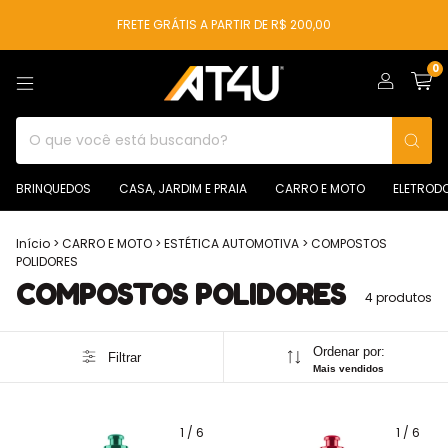
FRETE GRÁTIS A PARTIR DE R$ 200,00
0
BRINQUEDOS
CASA, JARDIM E PRAIA
CARRO E MOTO
ELETROD
Início
>
CARRO E MOTO
>
ESTÉTICA AUTOMOTIVA
>
COMPOSTOS
POLIDORES
COMPOSTOS POLIDORES
4 produtos
Ordenar por:
Filtrar
Mais vendidos
1
/
6
1
/
6