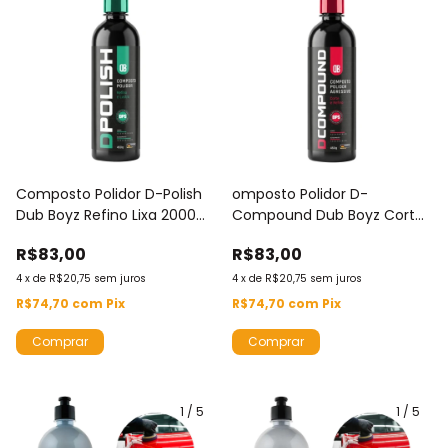
Composto Polidor D-Polish
omposto Polidor D-
Dub Boyz Refino Lixa 2000
Compound Dub Boyz Corte
450g
Repintura 450g
R$83,00
R$83,00
4
x
de
R$20,75
sem juros
4
x
de
R$20,75
sem juros
R$74,70
com
Pix
R$74,70
com
Pix
1
/
5
1
/
5