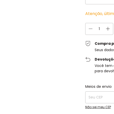
Atenção, últi
Compra p
Seus dado
Devoluçõ
Você tem 
para devol
Entregas para o C
Meios de envio
Não sei meu CEP