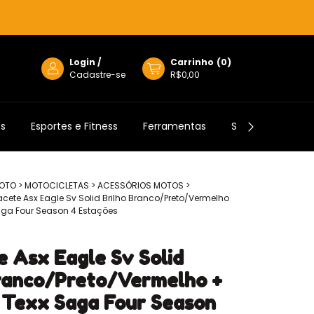
Login
/
Carrinho
(
0
)
Cadastre-se
R$0,00
os
Esportes e Fitness
Ferramentas
Semijoias
MOTO
>
MOTOCICLETAS
>
ACESSÓRIOS MOTOS
>
ete Asx Eagle Sv Solid Brilho Branco/Preto/Vermelho
aga Four Season 4 Estações
 Asx Eagle Sv Solid
Branco/Preto/Vermelho +
 Texx Saga Four Season