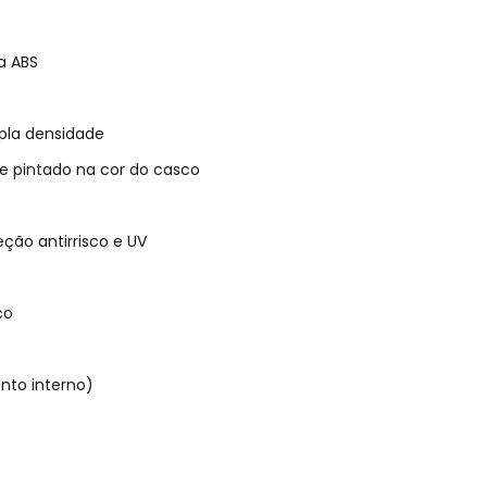
a ABS
pla densidade
 e pintado na cor do casco
ção antirrisco e UV
co
nto interno)