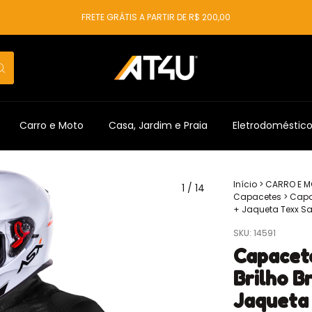
FRETE GRÁTIS A PARTIR DE R$ 200,00
Carro e Moto
Casa, Jardim e Praia
Eletrodoméstic
Início
>
CARRO E 
1
/
14
Capacetes
>
Capac
+ Jaqueta Texx S
SKU:
14591
Capacete
Brilho 
Jaqueta