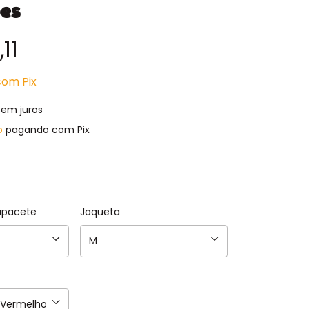
ões
11
com
Pix
sem juros
o
pagando com Pix
apacete
Jaqueta