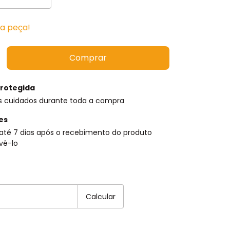
ma peça!
rotegida
s cuidados durante toda a compra
es
até 7 dias após o recebimento do produto
vê-lo
EP:
Alterar CEP
Calcular