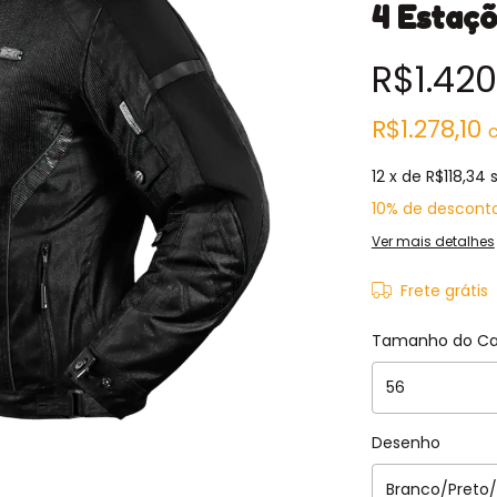
4 Estaç
R$1.420,
R$1.278,10
12
x de
R$118,34
10% de descont
Ver mais detalhes
Frete grátis
Tamanho do C
Desenho