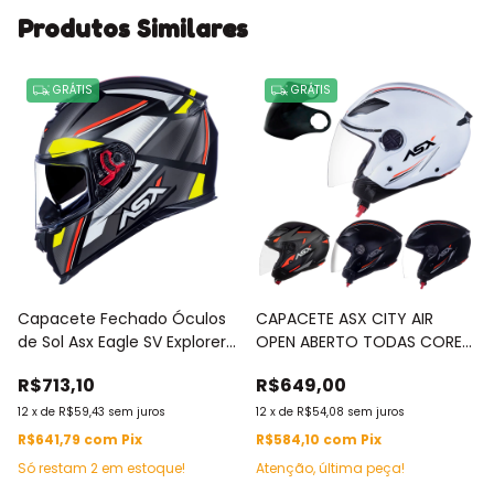
Produtos Similares
GRÁTIS
GRÁTIS
Capacete Fechado Óculos
CAPACETE ASX CITY AIR
de Sol Asx Eagle SV Explorer
OPEN ABERTO TODAS CORES
Fosco
E TAMANHOS + VISEIRA FUMÊ
R$713,10
R$649,00
Preto/Grafite/Amarelo
12
x
de
R$59,43
sem juros
12
x
de
R$54,08
sem juros
R$641,79
com
Pix
R$584,10
com
Pix
Só restam
2
em estoque!
Atenção, última peça!