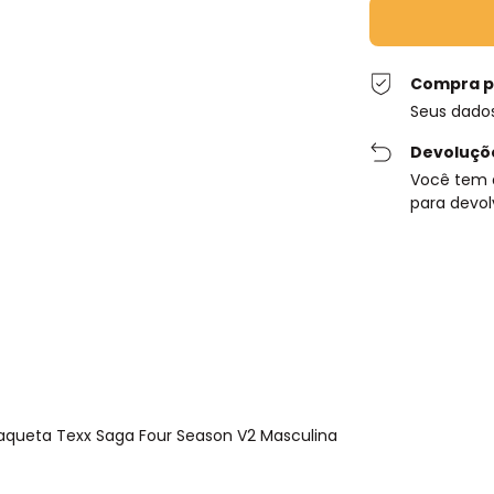
Compra p
Seus dado
Devoluçõ
Você tem 
para devol
aqueta Texx Saga Four Season V2 Masculina