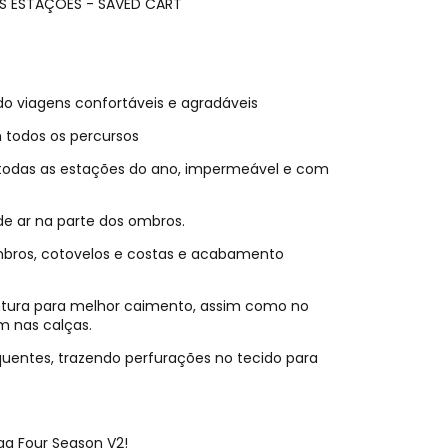
AS ESTAÇÕES - SAVED CART
do viagens confortáveis e agradáveis
 todos os percursos
 todas as estações do ano, impermeável e com
e ar na parte dos ombros.
mbros, cotovelos e costas e acabamento
intura para melhor caimento, assim como no
m nas calças.
uentes, trazendo perfurações no tecido para
ga Four Season V2!