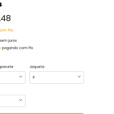
s
,48
com
Pix
sem juros
o
pagando com Pix
apacete
Jaqueta