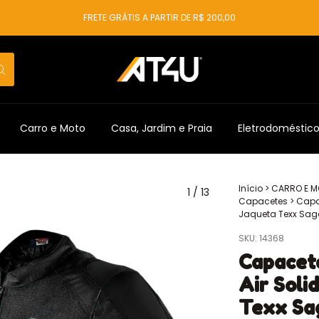
FRETE GRÁTIS A PARTIR DE R$ 200,00
Carro e Moto
Casa, Jardim e Praia
Eletrodoméstic
Início
>
CARRO E 
1
/
13
Capacetes
>
Capac
Jaqueta Texx Sag
SKU:
14368
Capacet
Air Soli
Texx Sa