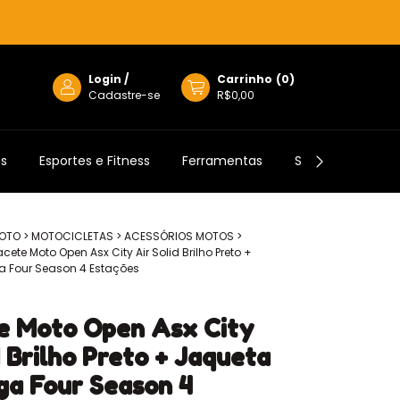
Login
/
Carrinho
(
0
)
Cadastre-se
R$0,00
os
Esportes e Fitness
Ferramentas
Semijoias
MOTO
>
MOTOCICLETAS
>
ACESSÓRIOS MOTOS
>
ete Moto Open Asx City Air Solid Brilho Preto +
a Four Season 4 Estações
e Moto Open Asx City
d Brilho Preto + Jaqueta
ga Four Season 4