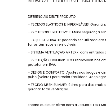
IMPERMEÁVEL - TECIDO FLEXIVEL - PARA TODAS 
DIFERENCIAIS DESTE PRODUTO:
- TECIDOS ELÁSTICOS E IMPERMEÁVEIS: Garantin
- PROTETORES REFLETIVOS: Maior segurança em
- JAQUETA VERSÁTIL: podendo ser utilizada em
forros térmicos e removíveis.
- SISTEMA VENTILAÇÃO AIRTEXX: com entradas d
- PROTEÇÃO: Evolution TEXX removíveis nos o
protetor em EVA.
- DESIGN E CONFORTO: Ajustes nos braços e c
pulso (velcro) para maior facilidade. Acoplage
- TECIDO MESH SUMMER: ótimo para dias mais q
garantir total ventilação.
Encare qualquer clima com a Jaqueta Texx Sa