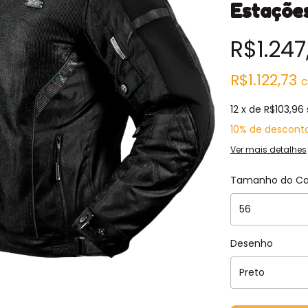
Estaçõe
R$1.247
R$1.122,73
12
x de
R$103,96
10% de descont
Ver mais detalhes
Tamanho do C
Desenho