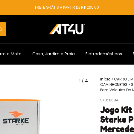
FRETE GRÁTIS A PARTIR DE R$ 200,00
rro e Moto
Casa, Jardim e Praia
Eletrodomésticos
Início
>
CARRO E 
1
/
4
CAMINHONETES
>
S
Para Veículos Da
SKU:
11684
Jogo Kit
Starke P
Mercede