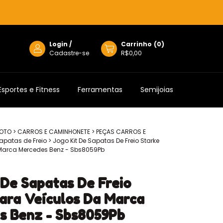
Login
/
Carrinho
(
0
)
Cadastre-se
R$0,00
Esportes e Fitness
Ferramentas
Semijoias
MOTO
>
CARROS E CAMINHONETE
>
PEÇAS CARROS E
apatas de Freio
>
Jogo Kit De Sapatas De Freio Starke
 Marca Mercedes Benz - Sbs8059Pb
 De Sapatas De Freio
ara Veículos Da Marca
s Benz - Sbs8059Pb