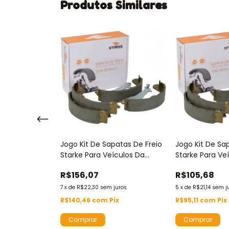
Produtos Similares
atas De Freio
Jogo Kit De Sapatas De Freio
Jogo Kit De Sa
ículos Da
Starke Para Veículos Da
Starke Para Ve
et Gm -
Marca Renault - Sbs8084
Marca Fiat E P
R$156,07
R$105,68
Sbs8019
juros
7
x
de
R$22,30
sem juros
5
x
de
R$21,14
sem j
x
R$140,46
com
Pix
R$95,11
com
Pix