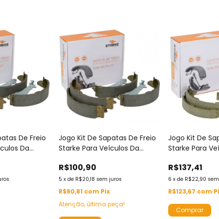
patas De Freio
Jogo Kit De Sapatas De Freio
Jogo Kit De Sa
ículos Da
Starke Para Veículos Da
Starke Para Ve
eugeot -
Marca Chery - Sbs8037
Marca Mitsubis
R$100,90
R$137,41
uros
5
x
de
R$20,18
sem juros
6
x
de
R$22,90
sem
R$90,81
com
Pix
R$123,67
com
P
Atenção, última peça!