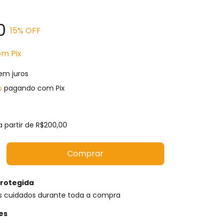
0
15
% OFF
om
Pix
em juros
o
pagando com Pix
a partir de
R$200,00
rotegida
s cuidados durante toda a compra
es