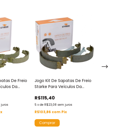
patas De Freio
Jogo Kit De Sapatas De Freio
Jogo Kit De Sa
ículos Da
Starke Para Veículos Da
Starke Para Ve
hi - Sbs8028
Marca Ford - Sbs8054
Marca Audi E 
R$115,40
R$99,07
- Sbs8014
 juros
5
x
de
R$23,08
sem juros
4
x
de
R$24,77
sem 
ix
R$103,86
com
Pix
R$89,16
com
Pi
Só restam
2
em e