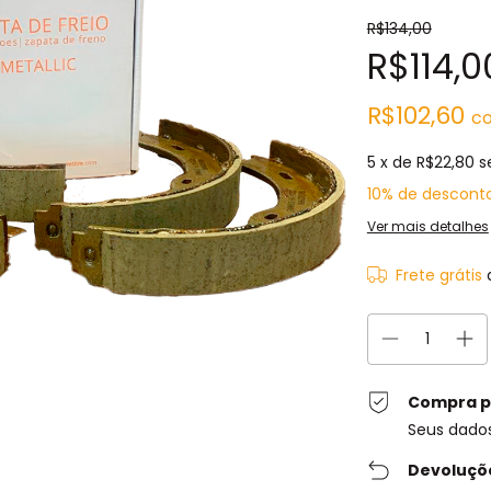
R$134,00
R$114,0
R$102,60
c
5
x de
R$22,80
s
10% de descont
Ver mais detalhes
Frete grátis
Compra p
Seus dado
Devoluçõ