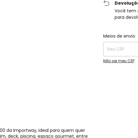
Devoluçõ
Você tem 
para devol
Entregas para o C
Meios de envio
Não sei meu CEP
0
0 da Importway, ideal para quem quer
im, deck, piscina, espaço gourmet, entre