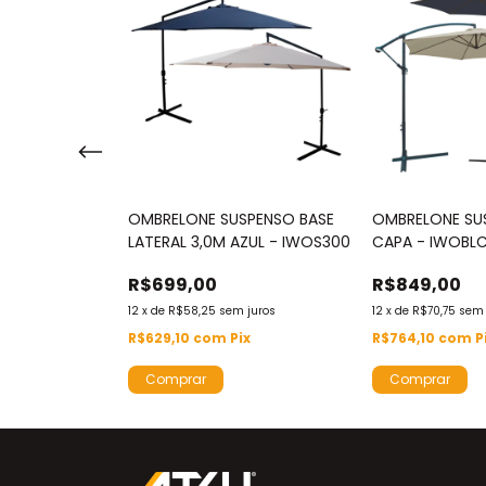
NTRAL DUPLO
OMBRELONE SUSPENSO BASE
OMBRELONE SU
LATERAL 3,0M AZUL - IWOS300
CAPA - IWOBL
R$699,00
R$849,00
% OFF
12
x
de
R$58,25
sem juros
12
x
de
R$70,75
sem 
ros
R$629,10
com
Pix
R$764,10
com
P
ix
Comprar
Comprar