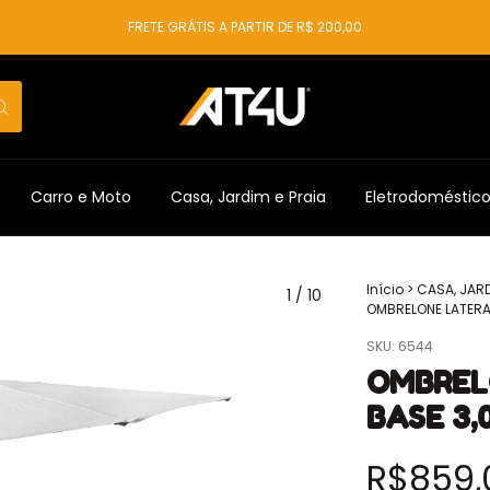
FRETE GRÁTIS A PARTIR DE R$ 200,00
Carro e Moto
Casa, Jardim e Praia
Eletrodoméstic
Início
>
CASA, JARD
1
/
10
OMBRELONE LATERA
SKU:
6544
OMBREL
BASE 3,
R$859,