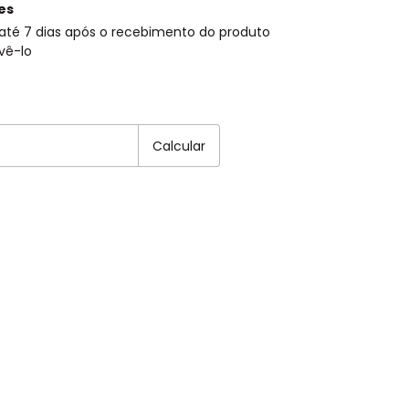
es
até 7 dias após o recebimento do produto
vê-lo
EP:
Alterar CEP
Calcular