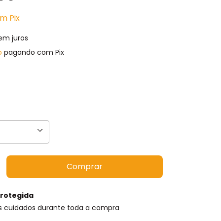
om
Pix
em juros
o
pagando com Pix
rotegida
s cuidados durante toda a compra