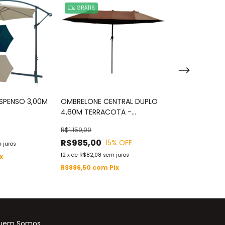
GRÁTIS
GRÁTIS
SPENSO 3,00M
OMBRELONE CENTRAL DUPLO
OMBRELONE A
4,60M TERRACOTA -
CENTRAL 2,70
IWOBCD460TE
CAPA - IWOB
R$1.159,00
R$449,00
R$985,00
15
% OFF
 juros
12
x
de
R$37,42
sem
12
x
de
R$82,08
sem juros
ix
R$404,10
com
R$886,50
com
Pix
uem Somos