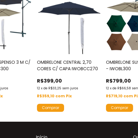
SPENSO 3 M C/
OMBRELONE CENTRAL 2,70
OMBRELONE SU
C300
CORES C/ CAPA IWOBCC270
- IWOBL300
R$399,00
R$799,00
juros
12
x
de
R$33,25
sem juros
12
x
de
R$66,58
sem
ix
R$359,10
com
Pix
R$719,10
com
P
Comprar
Comprar
Início
Q