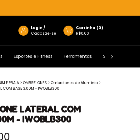
Login
/
Carrinho
(
0
)
Cadastre-se
R$0,00
os
Esportes e Fitness
Ferramentas
Semijoias
IM E PRAIA
>
OMBRELONES
>
Ombrelones de Alumínio
>
L COM BASE 3,00M - IWOBLB300
ONE LATERAL COM
00M - IWOBLB300
00