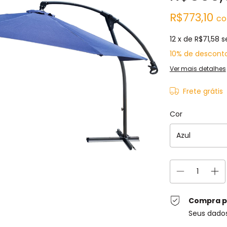
R$773,10
c
12
x de
R$71,58
s
10% de descont
Ver mais detalhes
Frete grátis
Cor
Compra p
Seus dado