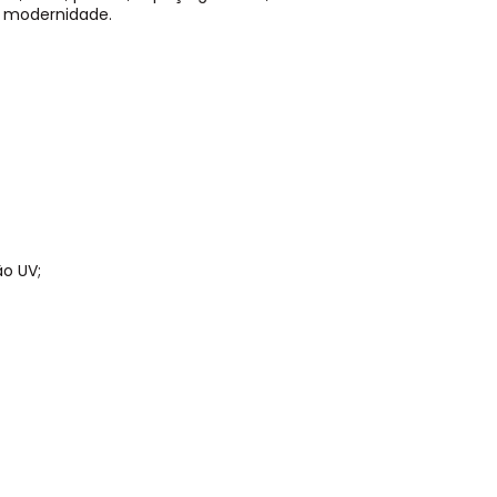
 e modernidade.
ão UV;