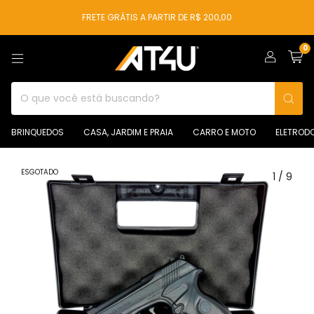
FRETE GRÁTIS A PARTIR DE R$ 200,00
0
BRINQUEDOS
CASA, JARDIM E PRAIA
CARRO E MOTO
ELETROD
ESGOTADO
1
/
9