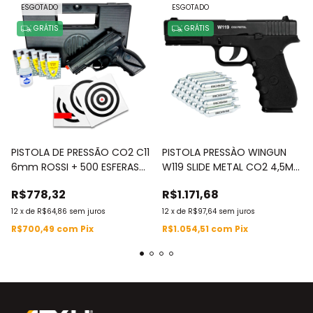
ESGOTADO
ESGOTADO
GRÁTIS
GRÁTIS
PISTOLA DE PRESSÃO CO2 C11
PISTOLA PRESSÀO WINGUN
6mm ROSSI + 500 ESFERAS
W119 SLIDE METAL CO2 4,5MM
DE AÇO + MALETAS + 1 OLEO
+ 25 CAPSULAS CO2 - SKU
R$778,32
R$1.171,68
SILICONE - SKU 5246
5582
12
x
de
R$64,86
sem juros
12
x
de
R$97,64
sem juros
R$700,49
com
Pix
R$1.054,51
com
Pix