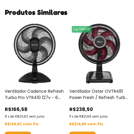
Produtos Similares
GRÁTIS
Ventilador Cadence Refresh
Ventilador Oster OVTR481
Turbo Pro VTR410 127v - 6
Power Fresh / Refresh Turbo
Pás - 140w - 3 Velocidades
220 V - 6 Pás - 140w - 3
R$166,58
R$238,50
Velocidades
8
x
de
R$20,82
sem juros
11
x
de
R$21,68
sem juros
R$149,92
com
Pix
R$214,65
com
Pix