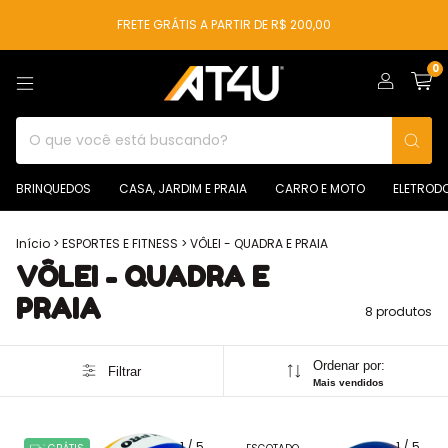
FRETE GRÁTIS A PARTIR DE R$ 200,00
0
BRINQUEDOS
CASA, JARDIM E PRAIA
CARRO E MOTO
ELETROD
Início
>
ESPORTES E FITNESS
>
VÔLEI - QUADRA E PRAIA
VÔLEI - QUADRA E
PRAIA
8 produtos
Ordenar por:
Filtrar
Mais vendidos
1
/
5
1
/
5