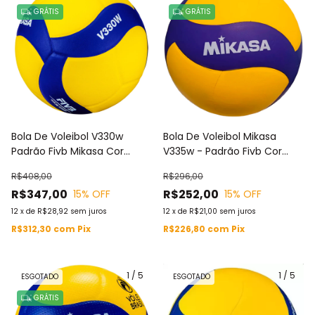
GRÁTIS
GRÁTIS
Bola De Voleibol V330w
Bola De Voleibol Mikasa
Padrão Fivb Mikasa Cor
V335w - Padrão Fivb Cor
Amarelo E Azul
Amarelo/azul Escuro
R$408,00
R$296,00
R$347,00
R$252,00
15
% OFF
15
% OFF
12
x
de
R$28,92
sem juros
12
x
de
R$21,00
sem juros
R$312,30
com
Pix
R$226,80
com
Pix
1
/
5
1
/
5
ESGOTADO
ESGOTADO
GRÁTIS