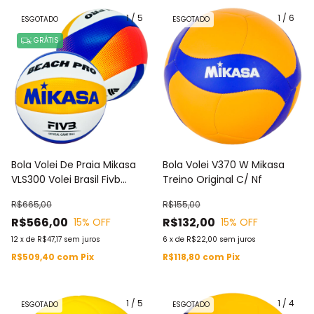
1
/
5
1
/
6
ESGOTADO
ESGOTADO
GRÁTIS
Bola Volei De Praia Mikasa
Bola Volei V370 W Mikasa
VLS300 Volei Brasil Fivb
Treino Original C/ Nf
Original
R$665,00
R$155,00
R$566,00
R$132,00
15
% OFF
15
% OFF
12
x
de
R$47,17
sem juros
6
x
de
R$22,00
sem juros
R$509,40
com
Pix
R$118,80
com
Pix
1
/
5
1
/
4
ESGOTADO
ESGOTADO