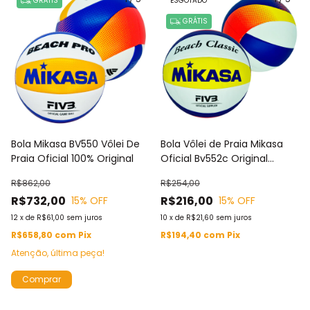
GRÁTIS
ESGOTADO
GRÁTIS
Bola Mikasa BV550 Vôlei De
Bola Vôlei de Praia Mikasa
Praia Oficial 100% Original
Oficial Bv552c Original
Padrao Fivb Substituta do
R$862,00
R$254,00
Modelo VXL30 Antigo
R$732,00
R$216,00
15
% OFF
15
% OFF
12
x
de
R$61,00
sem juros
10
x
de
R$21,60
sem juros
R$658,80
com
Pix
R$194,40
com
Pix
Atenção, última peça!