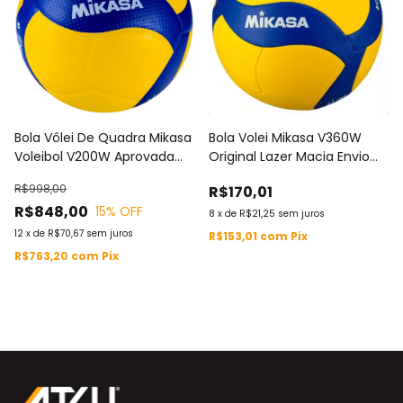
Bola Vôlei De Quadra Mikasa
Bola Volei Mikasa V360W
Voleibol V200W Aprovada
Original Lazer Macia Envio
Fivb
Imediato
R$998,00
R$170,01
R$848,00
15
% OFF
8
x
de
R$21,25
sem juros
12
x
de
R$70,67
sem juros
R$153,01
com
Pix
R$763,20
com
Pix