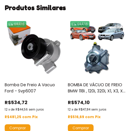
Produtos Similares
GRÁTIS
GRÁTIS
Bomba De Freio A Vacuo
BOMBA DE VÁCUO DE FREIO
Ford - Svp6007
BMW 118i , 120i, 320i, X1, X3, X3
XDrive, Z4 - SVP6001
R$534,72
R$574,10
12
x
de
R$44,56
sem juros
12
x
de
R$47,84
sem juros
R$481,25
com
Pix
R$516,69
com
Pix