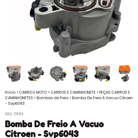
Início
>
CARRO E MOTO
>
CARROS E CAMINHONETE
>
PEÇAS CARROS E
CAMINHONETES
>
Bombas de Freio
>
Bomba De Freio A Vacuo Citroen
- Svp6043
SKU:
11653
Bomba De Freio A Vacuo
Citroen - Svp6043