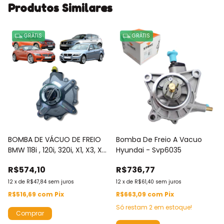
Produtos Similares
GRÁTIS
GRÁTIS
BOMBA DE VÁCUO DE FREIO
Bomba De Freio A Vacuo
BMW 118i , 120i, 320i, X1, X3, X3
Hyundai - Svp6035
XDrive, Z4 - SVP6001
R$574,10
R$736,77
12
x
de
R$47,84
sem juros
12
x
de
R$61,40
sem juros
R$516,69
com
Pix
R$663,09
com
Pix
Só restam
2
em estoque!