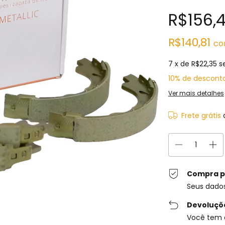
R$156,
R$140,81
c
7
x de
R$22,35
s
10% de descont
Ver mais detalhes
Frete grátis
Compra p
Seus dado
Devoluçõ
Você tem 