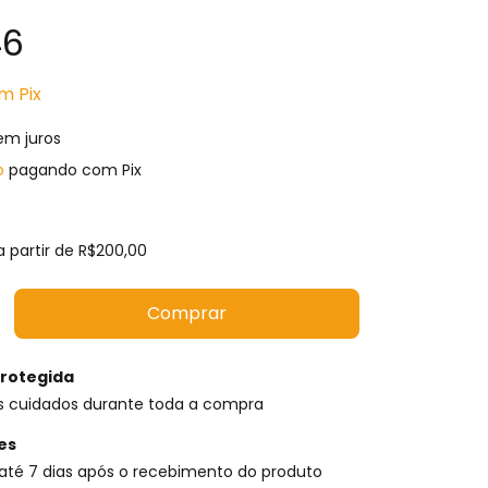
46
om
Pix
em juros
o
pagando com Pix
a partir de
R$200,00
rotegida
s cuidados durante toda a compra
es
até 7 dias após o recebimento do produto