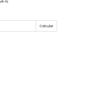
vê-lo
EP:
Alterar CEP
Calcular