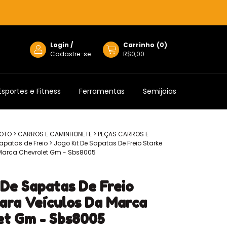
Login
/
Carrinho
(
0
)
Cadastre-se
R$0,00
Esportes e Fitness
Ferramentas
Semijoias
MOTO
>
CARROS E CAMINHONETE
>
PEÇAS CARROS E
apatas de Freio
>
Jogo Kit De Sapatas De Freio Starke
 Marca Chevrolet Gm - Sbs8005
 De Sapatas De Freio
ara Veículos Da Marca
et Gm - Sbs8005