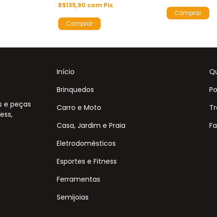
R$135,90
com
Pix
Início
Q
Brinquedos
Po
s e peças
Carro e Moto
Tr
ess,
Casa, Jardim e Praia
Fa
Eletrodomésticos
Esportes e Fitness
Ferramentas
Semijoias