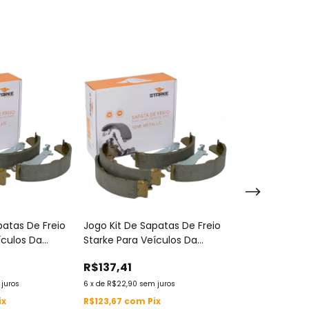
patas De Freio
Jogo Kit De Sapatas De Freio
Jogo Kit De Sa
ículos Da
Starke Para Veículos Da
Starke Para Ve
Sbs8054
Marca Jac Motors - Sbs8049
Marca Citroen 
R$137,41
R$113,64
Sbs8010
juros
6
x
de
R$22,90
sem juros
5
x
de
R$22,73
sem 
ix
R$123,67
com
Pix
R$102,28
com
P