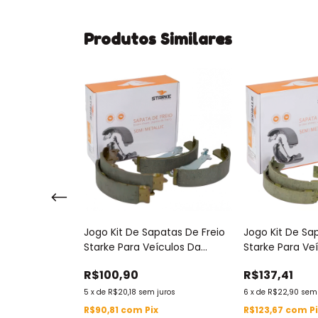
Produtos Similares
atas De Freio
Jogo Kit De Sapatas De Freio
Jogo Kit De Sa
ículos Da
Starke Para Veículos Da
Starke Para Ve
Volkswagen Vw
Marca Chery - Sbs8037
Marca Mitsubis
R$100,90
R$137,41
uros
5
x
de
R$20,18
sem juros
6
x
de
R$22,90
sem 
R$90,81
com
Pix
R$123,67
com
P