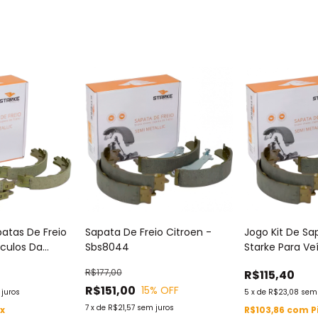
patas De Freio
Sapata De Freio Citroen -
Jogo Kit De Sa
ículos Da
Sbs8044
Starke Para Ve
hi - Sbs8028
Marca Ford - 
R$177,00
R$115,40
R$151,00
15
% OFF
juros
5
x
de
R$23,08
sem 
7
x
de
R$21,57
sem juros
ix
R$103,86
com
P