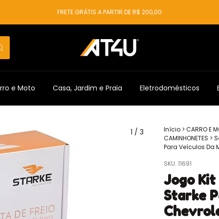
FRETE GRÁTIS A PARTIR DE R$ 200,00
rro e Moto
Casa, Jardim e Praia
Eletrodomésticos
Início
>
CARRO E 
1
/
3
CAMINHONETES
>
S
Para Veículos Da
SKU:
11691
Jogo Kit
Starke P
Chevrol