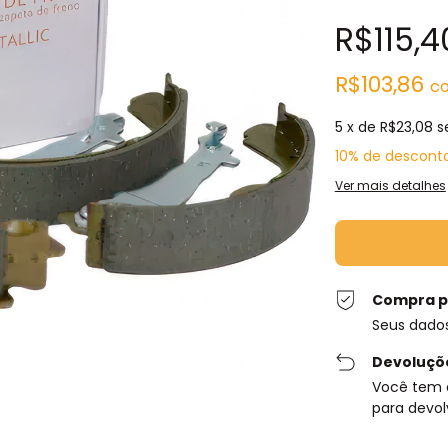
R$115,4
R$103,86
c
5
x de
R$23,08
s
10% de descont
Ver mais detalhes
Compra p
Seus dado
Devoluçõ
Você tem 
para devol