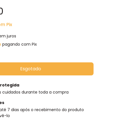
0
om
Pix
em juros
o
pagando com Pix
rotegida
s cuidados durante toda a compra
es
até 7 dias após o recebimento do produto
vê-lo