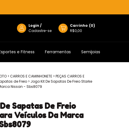
Login
/
Carrinho
(
0
)
Cadastre-se
R$0,00
Esportes e Fitness
Ferramentas
Semijoias
MOTO
>
CARROS E CAMINHONETE
>
PEÇAS CARROS E
apatas de Freio
>
Jogo Kit De Sapatas De Freio Starke
Marca Nissan - Sbs8079
 De Sapatas De Freio
ara Veículos Da Marca
 Sbs8079