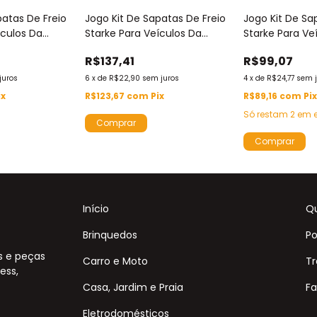
patas De Freio
Jogo Kit De Sapatas De Freio
Jogo Kit De Sa
ículos Da
Starke Para Veículos Da
Starke Para Ve
E Renault -
Marca Mitsubishi - Sbs8028
Marca Audi E 
R$137,41
R$99,07
- Sbs8014
juros
6
x
de
R$22,90
sem juros
4
x
de
R$24,77
sem 
ix
R$123,67
com
Pix
R$89,16
com
Pi
Só restam
2
em e
Início
Q
Brinquedos
Po
s e peças
Carro e Moto
Tr
ess,
Casa, Jardim e Praia
Fa
Eletrodomésticos