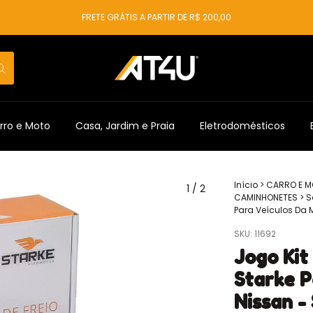
FRETE GRÁTIS A PARTIR DE R$ 200,00
rro e Moto
Casa, Jardim e Praia
Eletrodomésticos
Início
>
CARRO E 
1
/
2
CAMINHONETES
>
S
Para Veículos Da 
SKU:
11692
Jogo Kit
Starke P
Nissan -