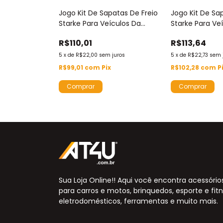
atas De Freio
Jogo Kit De Sapatas De Freio
Jogo Kit De Sa
ículos Da
Starke Para Veículos Da
Starke Para Ve
et Gm -
Marca Fiat E Citroen -
Marca Citroen 
R$110,01
R$113,64
Sbs8053Pb
Sbs8010
juros
5
x
de
R$22,00
sem juros
5
x
de
R$22,73
sem 
x
R$99,01
com
Pix
R$102,28
com
P
Sua Loja Online!! Aqui você encontra acessório
para carros e motos, brinquedos, esporte e fitn
eletrodomésticos, ferramentas e muito mais.