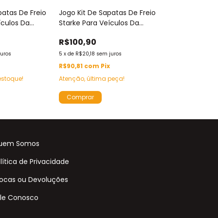
patas De Freio
Jogo Kit De Sapatas De Freio
Jogo Kit De Sa
ículos Da
Starke Para Veículos Da
Starke Para Ve
Volkswagen Vw
Marca Chery - Sbs8037
Marca Renault
R$100,90
R$156,07
juros
5
x
de
R$20,18
sem juros
7
x
de
R$22,30
sem 
x
R$90,81
com
Pix
R$140,46
com
stoque!
Atenção, última peça!
uem Somos
lítica de Privacidade
ocas ou Devoluções
le Conosco